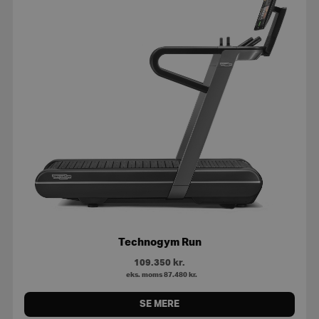
Technogym Run
109.350
kr.
eks. moms
87.480
kr.
SE MERE