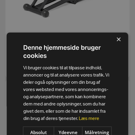
×
BENCH PERSONAL
Denne hjemmeside bruger
24.062,50
kr.
cookies
eks. moms
19.250
kr.
SE MERE
Vi bruger cookies til at tilpasse indhold,
annoncer og til at analysere vores trafik. Vi
deler også oplysninger om din brug af
vores websted med vores annoncerings-
og analysepartnere, som kan kombinere
dem med andre oplysninger, som du har
givet dem, eller som de har indsamlet fra
din brug af deres tjenester.
Læs mere
Absolut
Ydeevne
Målretning