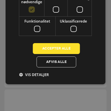
nødvendige
Funktionalitet
Uklassificerede
ACCEPTER ALLE
Stand til Connected Dumbbells
AFVIS ALLE
14.850
kr.
eks. moms
11.880
kr.
VIS DETALJER
SE MERE