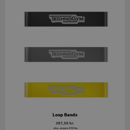
Loop Bands
387,50
kr.
eks. moms
310
kr.