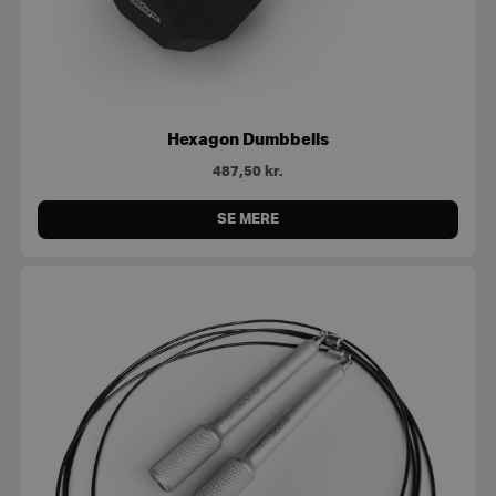
Hexagon Dumbbells
487,50
kr.
SE MERE