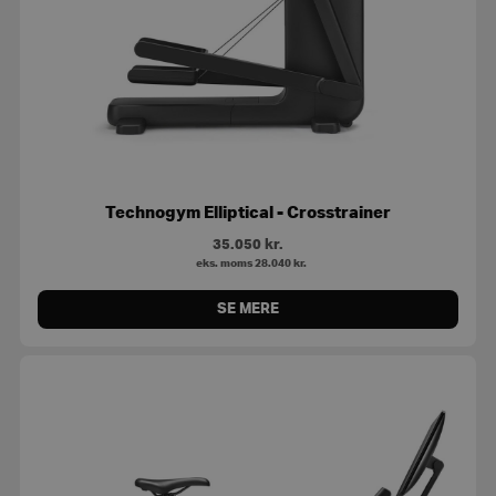
Technogym Elliptical - Crosstrainer
35.050
kr.
eks. moms
28.040
kr.
SE MERE