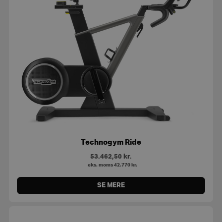
Technogym Ride
53.462,50
kr.
eks. moms
42.770
kr.
SE MERE