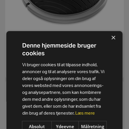
×
Denne hjemmeside bruger
Balance Dome
cookies
3.000
kr.
eks. moms
2.400
kr.
Vi bruger cookies til at tilpasse indhold,
SE MERE
annoncer og til at analysere vores trafik. Vi
deler også oplysninger om din brug af
vores websted med vores annoncerings-
og analysepartnere, som kan kombinere
dem med andre oplysninger, som du har
givet dem, eller som de har indsamlet fra
din brug af deres tjenester.
Læs mere
Absolut
Ydeevne
Målretning