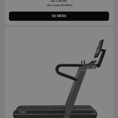
33.725
kr.
eks. moms
26.980
kr.
SE MERE