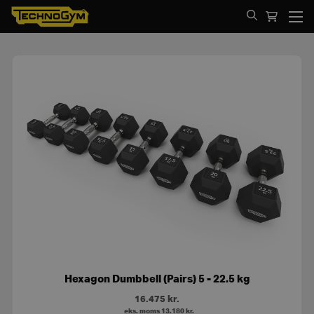
Spring til indhold
Hexagon Dumbbell (Pairs) 5 - 22.5 kg
16.475
kr.
eks. moms
13.180
kr.