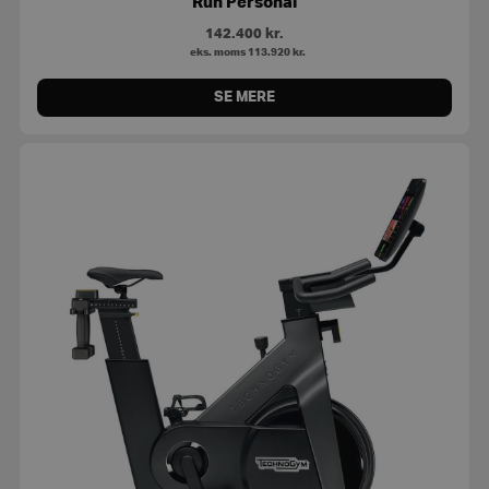
Run Personal
142.400
kr.
eks. moms
113.920
kr.
SE MERE