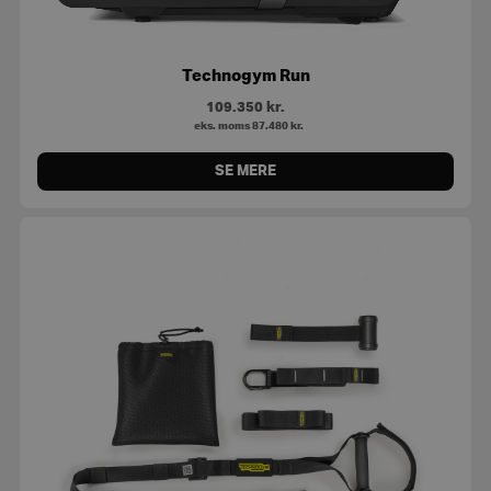
Technogym Run
109.350
kr.
eks. moms
87.480
kr.
SE MERE