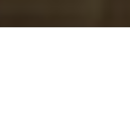
WE WILL FIT
Er du i Fitnessbranchen? Så ved du at vi
er i rivende udvikling!
Fitness industrien er i konstant udvikling, og brugernes krav til
udstyr, muligheder og et mere oplevelsesrigt træningsmiljø
betyder, at man med fordel kan tænke i nye retninger.
Så går du med overvejelser om at forny dit center eller
etablere nyt, kan du med fordel inddrage os tidligt i forløbet.