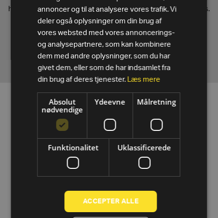
hvordan man anvender disse i et klassemiljø, der kan leveres.
annoncer og til at analysere vores trafik. Vi
De vil blive introduceret til formatmetoden og miljøet og vil
deler også oplysninger om din brug af
lære om de specifikke formatklasser.
vores websted med vores annoncerings-
og analysepartnere, som kan kombinere
dem med andre oplysninger, som du har
givet dem, eller som de har indsamlet fra
din brug af deres tjenester.
Læs mere
Absolut
Ydeevne
Målretning
nødvendige
Funktionalitet
Uklassificerede
Kontakt os
Anmodning
ACCEPTER ALLE
Navn