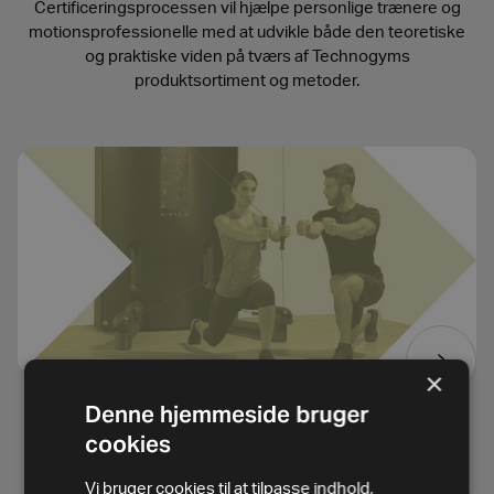
Certificeringsprocessen vil hjælpe personlige trænere og
motionsprofessionelle med at udvikle både den teoretiske
og praktiske viden på tværs af Technogyms
produktsortiment og metoder.
×
Denne hjemmeside bruger
Coach
cookies
Coachuddannelse repræsenterer en kombination af grund-
Vi bruger cookies til at tilpasse indhold,
og formatuddannelse. Personlig træner vil blive certificeret i,