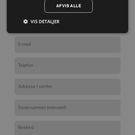
*
AFVIS ALLE
Fornavn
VIS DETALJER
Efternavn
Email
*
Telefon
Adresse
/
center
Serienummer
*
(relevant)
Besked