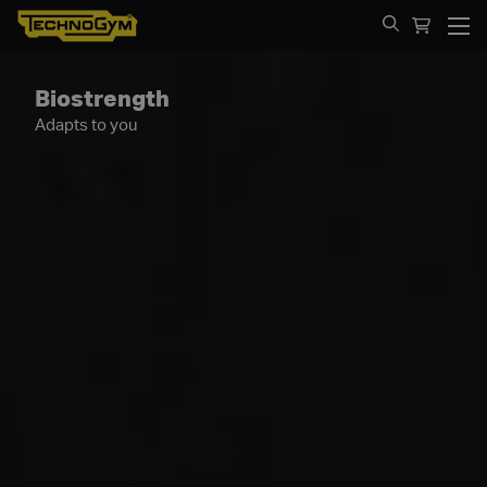
Spring til indhold
Biostrength
Adapts to you