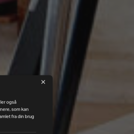
×
eler også
tnere, som kan
mlet fra din brug