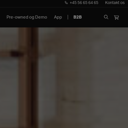
+45 56 65 64 65
Kontakt os
Pre-owned og Demo
App
B2B