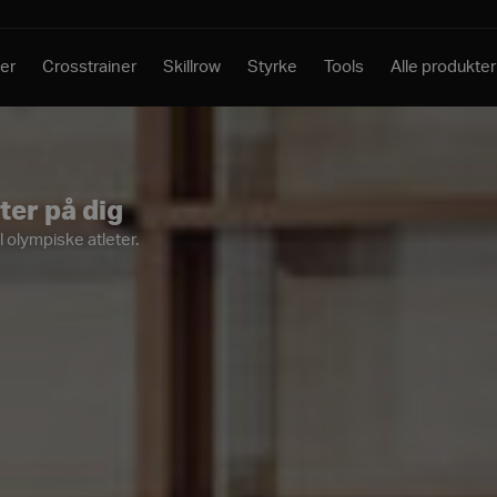
er
Crosstrainer
Skillrow
Styrke
Tools
Alle produkter
ter på dig
l olympiske atleter.