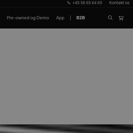
+45 56 65 64 65
Kontakt os
Pre-owned og Demo
App
B2B