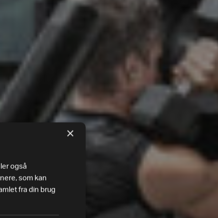
×
eler også
tnere, som kan
mlet fra din brug