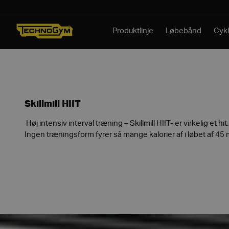
Spring til indhold
Produktlinje
Løbebånd
Cykl
Skillmill HIIT
Høj intensiv interval træning – Skillmill HIIT- er virkelig et hit.
Ingen træningsform fyrer så mange kalorier af i løbet af 45