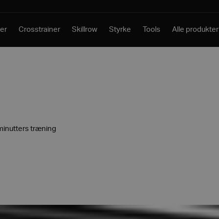
er
Crosstrainer
Skillrow
Styrke
Tools
Alle produkter
 minutters træning