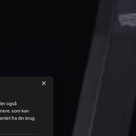
×
eler også
tnere, som kan
mlet fra din brug