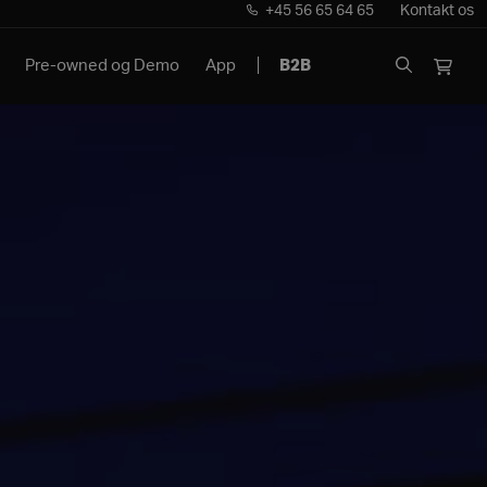
+45 56 65 64 65
Kontakt os
Pre-owned og Demo
App
B2B