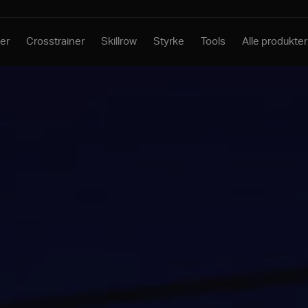
er
Crosstrainer
Skillrow
Styrke
Tools
Alle produkter