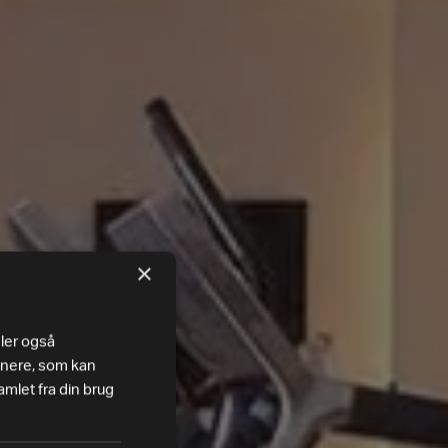
×
eler også
tnere, som kan
mlet fra din brug