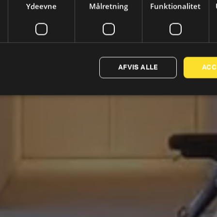
Ydeevne
Målretning
Funktionalitet
Technogym Interior Design
AFVIS ALLE
ACC