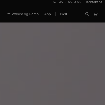
+45 56 65 64 65
Kontakt os
Pre-owned og Demo
App
B2B