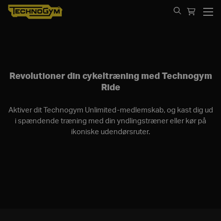
Spring til indhold
Revolutioner din cykeltræning med Technogym
Ride
Aktiver dit Technogym Unlimited-medlemskab, og kast dig ud
i spændende træning med din yndlingstræner eller kør på
ikoniske udendørsruter.