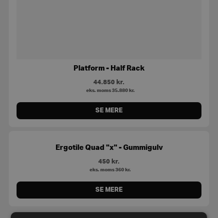
Platform - Half Rack
44.850
kr.
eks. moms
35.880
kr.
SE MERE
Ergotile Quad "x" - Gummigulv
450
kr.
eks. moms
360
kr.
SE MERE