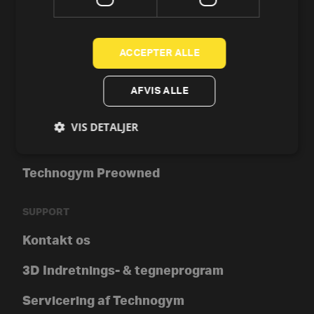
Crosstrainer og elliptical
Romaskine
ACCEPTER ALLE
Styrke
AFVIS ALLE
Tools
VIS DETALJER
Technogym-app
Technogym Preowned
SUPPORT
Kontakt os
3D Indretnings- & tegneprogram
Servicering af Technogym