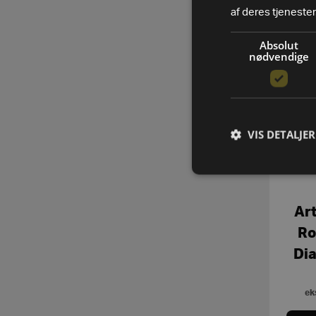
af deres tjenester
Absolut
nødvendige
VIS DETALJER
Art
Ro
Di
ek