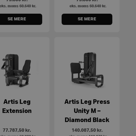
eks. moms
60.640
kr.
eks. moms
60.640
kr.
SE MERE
SE MERE
Artis Leg
Artis Leg Press
Extension
Unity M –
Diamond Black
77.787,50
kr.
140.087,50
kr.