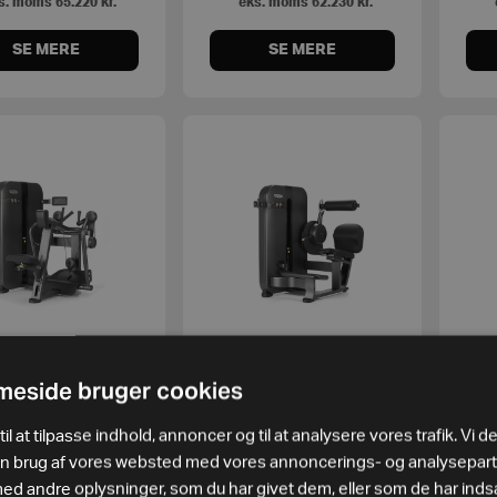
s. moms
65.220
kr.
eks. moms
62.230
kr.
SE MERE
SE MERE
tis Low Row
Artis Lower Back
A
eside bruger cookies
Unity M –
Diamond Black
D
il at tilpasse indhold, annoncer og til at analysere vores trafik. Vi d
80.950
kr.
80.950
kr.
in brug af vores websted med vores annoncerings- og analysepar
s. moms
64.760
kr.
eks. moms
64.760
kr.
 andre oplysninger, som du har givet dem, eller som de har indsa