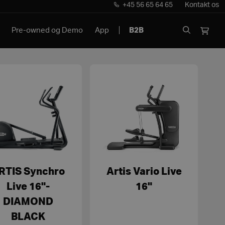
+45 56 65 64 65
Kontakt os
Pre-owned og Demo
App
B2B
RTIS Synchro
Artis Vario Live
Live 16"-
16"
DIAMOND
BLACK