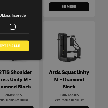
SE MERE
SE MERE
Uklassificerede
EPTER ALLE
RTIS Shoulder
Artis Squat Unity
ress Unity M –
M – Diamond
iamond Black
Black
78.500
kr.
100.125
kr.
eks. moms
62.800
kr.
eks. moms
80.100
kr.