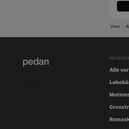
Viser
PRODUK
Alle va
Løbebå
Motion
Crosstra
Romask