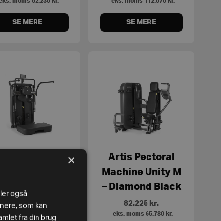
eks. moms
62.230
kr.
eks. moms
112.070
kr.
SE MERE
SE MERE
×
rtis Multi Hip
Artis Pectoral
Unity M –
Machine Unity M
iamond Black
– Diamond Black
eler også
81.525
kr.
82.225
kr.
tnere, som kan
eks. moms
65.220
kr.
eks. moms
65.780
kr.
mlet fra din brug