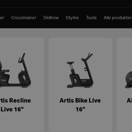
er
Crosstrainer
Skillrow
Styrke
Tools
Alle produkter
tis Recline
Artis Bike Live
A
Live 16"
16"