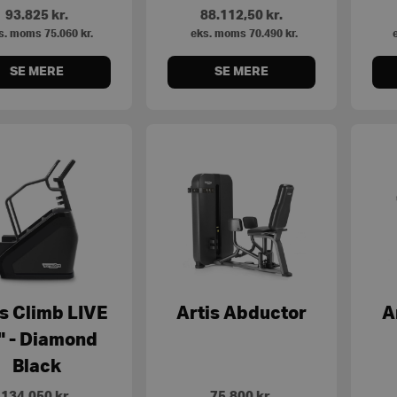
93.825
kr.
88.112,50
kr.
s. moms
75.060
kr.
eks. moms
70.490
kr.
e
SE MERE
SE MERE
is Climb LIVE
Artis Abductor
A
" - Diamond
Black
134.050
kr.
75.800
kr.