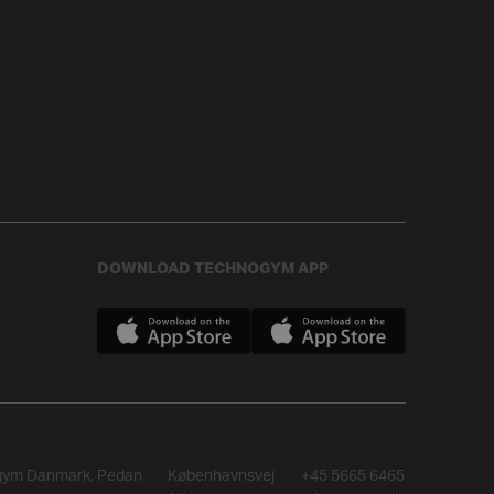
DOWNLOAD TECHNOGYM APP
gym Danmark, Pedan
Københavnsvej
+45 5665 6465