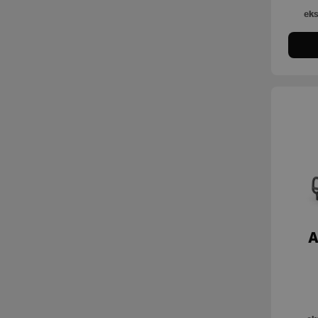
Flexability
Mobilitet og udstrækning
eks
Free Weights
Motionscykler
Kinesis
Multigyms og kabelstationer
My
Overkropstrænere
Group Cycle
Plate Loaded
Omnia
Romaskine
Personal
Styrkemaskiner
Plurima
Tilbehør
Pure
Trappemaskiner
A
Skill Line
Tøj og accessories
Selection
Selection MED