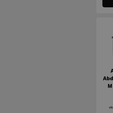
A
Abd
M
ek