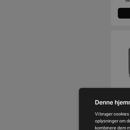
ek
Tools
Unica
Universe
Wear - Indoor Cycling
Wear and Gear
MyWellness
Ar
Denne hjemm
Vi bruger cookies t
oplysninger om d
ek
kombinere dem med