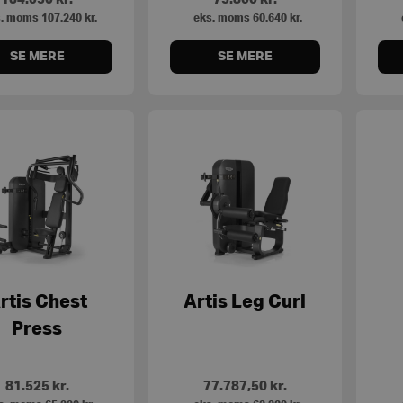
. moms
107.240
kr.
eks. moms
60.640
kr.
SE MERE
SE MERE
rtis Chest
Artis Leg Curl
Press
81.525
kr.
77.787,50
kr.