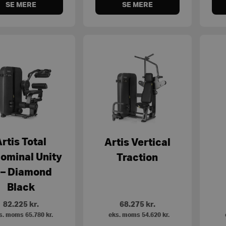
SE MERE
SE MERE
rtis Total
Artis Vertical
ominal Unity
Traction
 – Diamond
Black
82.225
kr.
68.275
kr.
s. moms
65.780
kr.
eks. moms
54.620
kr.