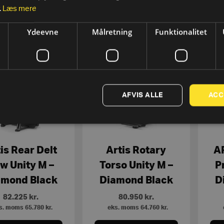
.
Læs mere
SE MERE
SE MERE
Ydeevne
Målretning
Funktionalitet
AFVIS ALLE
ACC
is Rear Delt
Artis Rotary
A
w Unity M –
Torso Unity M –
P
amond Black
Diamond Black
D
82.225
kr.
80.950
kr.
s. moms
65.780
kr.
eks. moms
64.760
kr.