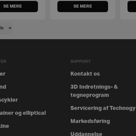
SE MERE
SE MERE
TER
SUPPORT
rer
Kontakt os
nd
3D Indretnings- &
tegneprogram
scykler
Servicering af Technog
iner og elliptical
Markedsføring
ine
Uddannelse