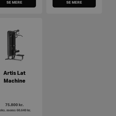
SE MERE
SE MERE
Artis Lat
Machine
75.800
kr.
eks. moms
60.640
kr.