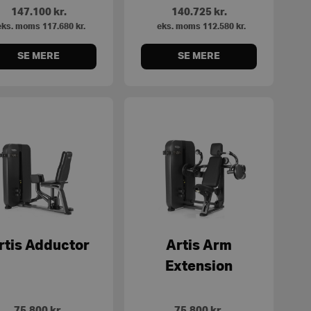
147.100
kr.
140.725
kr.
ks. moms
117.680
kr.
eks. moms
112.580
kr.
SE MERE
SE MERE
rtis Adductor
Artis Arm
Extension
75.800
kr.
75.800
kr.