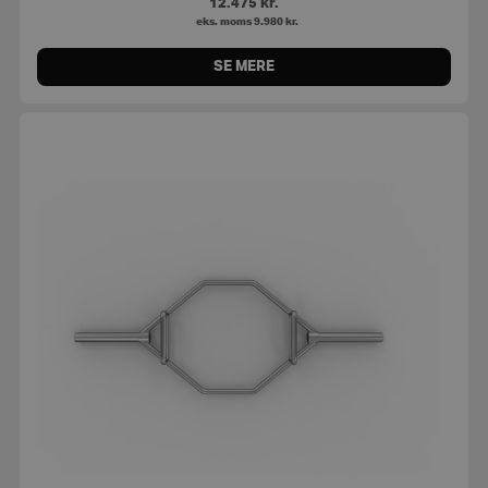
12.475
kr.
eks. moms
9.980
kr.
SE MERE