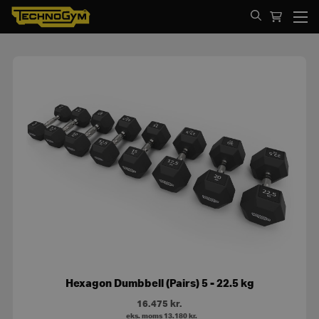
Spring til indhold
Hexagon Dumbbell (Pairs) 5 - 22.5 kg
16.475
kr.
eks. moms
13.180
kr.