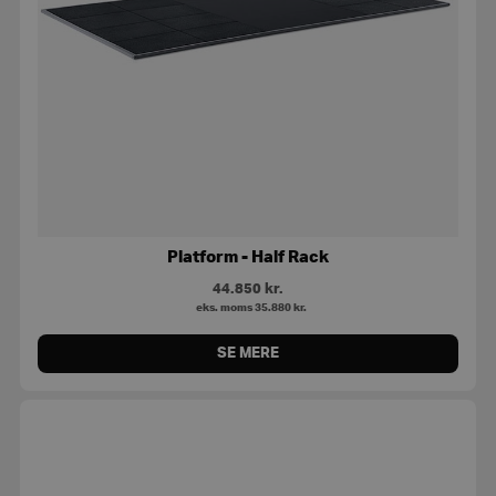
Platform - Half Rack
44.850
kr.
eks. moms
35.880
kr.
SE MERE