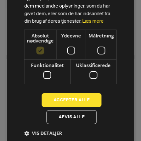
dem med andre oplysninger, som du har
givet dem, eller som de har indsamlet fra
Performance Bar
din brug af deres tjenester.
Læs mere
16.775
kr.
eks. moms
13.420
kr.
Absolut
Ydeevne
Målretning
nødvendige
SE MERE
Funktionalitet
Uklassificerede
ACCEPTER ALLE
AFVIS ALLE
VIS DETALJER