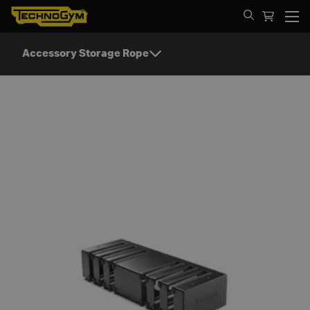
Spring til indhold
Accessory Storage Rope