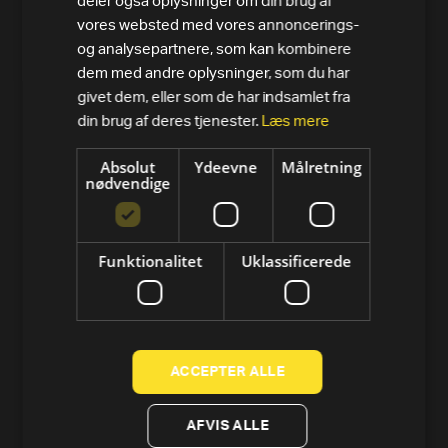
deler også oplysninger om din brug af
PRODUKTER
vores websted med vores annoncerings-
Alle varer
og analysepartnere, som kan kombinere
dem med andre oplysninger, som du har
Løbebånd
givet dem, eller som de har indsamlet fra
din brug af deres tjenester.
Læs mere
Motionscykler
Absolut
Ydeevne
Målretning
Crosstrainer og elliptical
nødvendige
Romaskine
Funktionalitet
Uklassificerede
Styrke
Tools
Technogym-app
ACCEPTER ALLE
Technogym Preowned
AFVIS ALLE
SUPPORT