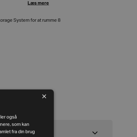
Læs mere
l Storage System for at rumme 8
×
eler også
tnere, som kan
mlet fra din brug