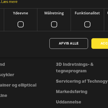
.
Læs mere
Ydeevne
Målretning
Funktionalitet
AFVIS ALLE
ACC
TER
SUPPORT
rer
Kontakt os
nd
3D Indretnings- &
tegneprogram
scykler
Servicering af Technog
iner og elliptical
Markedsføring
ine
Uddannelse