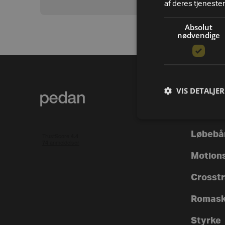
af deres tjenester
Absolut
nødvendige
VIS DETALJER
PRODUK
Alle va
Løbebå
Motion
Crosstra
Romask
Styrke