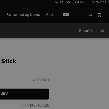
+45 56 65 64 65
Kontakt os
Pre-owned og Demo
App
B2B
Specifikationer
 Stick
A0000981
KURV
FINANSIERING B2B