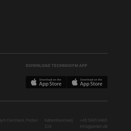
DOWNLOAD TECHNOGYM APP
gym Danmark, Pedan
Københavnsvej
+45 5665 6465
224
info@pedan.dk