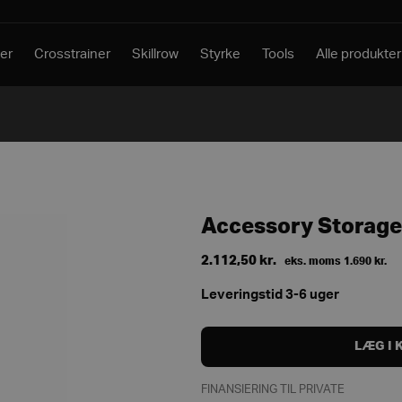
er
Crosstrainer
Skillrow
Styrke
Tools
Alle produkter
Accessory Storage
2.112,50
kr.
eks. moms
1.690
kr.
Leveringstid 3-6 uger
LÆG I 
FINANSIERING TIL PRIVATE