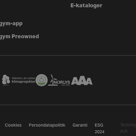
E-kataloger
gym-app
gym Preowned
Cookies
Persondatapolitik
Garanti
ESG
Techno
2024
A/S