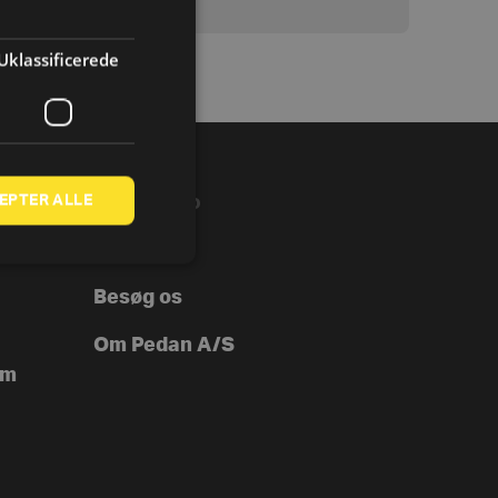
Uklassificerede
EPTER ALLE
VIRKSOMHED
B2B
Besøg os
Om Pedan A/S
ym