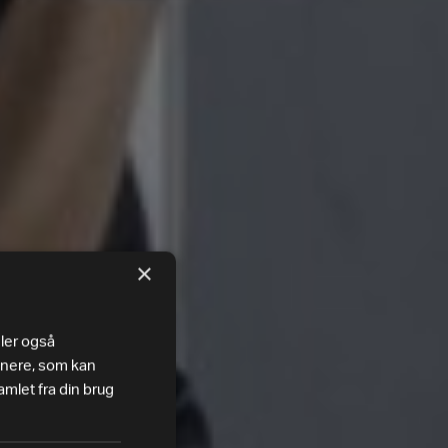
×
eler også
tnere, som kan
mlet fra din brug