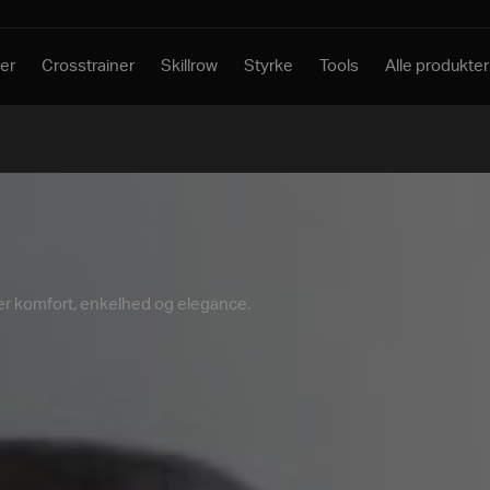
er
Crosstrainer
Skillrow
Styrke
Tools
Alle produkter
er komfort, enkelhed og elegance.