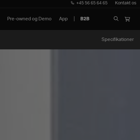
+45 56 65 64 65
Kontakt os
Pre-owned og Demo
App
B2B
Specifikationer