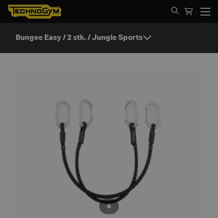
Spring til indhold
Bungee Easy / 2 stk. / Jungle Sports