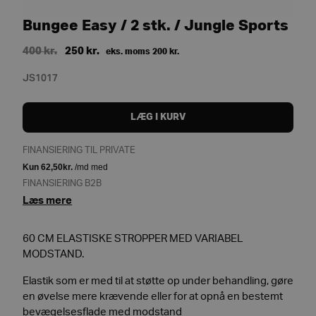
Bungee Easy / 2 stk. / Jungle Sports
Original
Current
400
kr.
250
kr.
eks. moms
200
kr.
price
price
JS1017
was:
is:
400 kr..
250 kr..
LÆG I KURV
FINANSIERING TIL PRIVATE
FINANSIERING B2B
Læs mere
60 CM ELASTISKE STROPPER MED VARIABEL
MODSTAND.
Elastik som er med til at støtte op under behandling, gøre
en øvelse mere krævende eller for at opnå en bestemt
bevægelsesflade med modstand