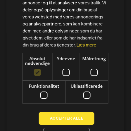
annoncer og til at analysere vores trafik. Vi
deler også oplysninger om din brug af
vores websted med vores annoncerings-
PRODUKTER
og analysepartnere, som kan kombinere
dem med andre oplysninger, som du har
Alle varer
givet dem, eller som de har indsamlet fra
din brug af deres tjenester.
Læs mere
Løbebånd
Absolut
Ydeevne
Målretning
Motionscykler
nødvendige
Crosstrainer og elliptical
Romaskine
Funktionalitet
Uklassificerede
Styrke
Tools
ACCEPTER ALLE
Technogym-app