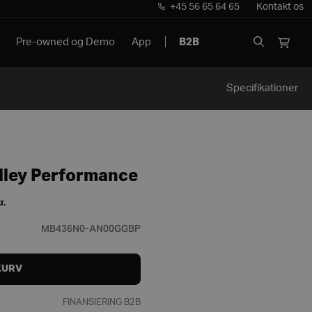
+45 56 65 64 65
Kontakt os
Pre-owned og Demo
App
B2B
Specifikationer
lley Performance
r.
MB436N0-AN00GGBP
KURV
FINANSIERING B2B