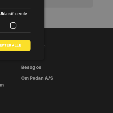
Uklassificerede
EPTER ALLE
VIRKSOMHED
B2B
Besøg os
Om Pedan A/S
ym