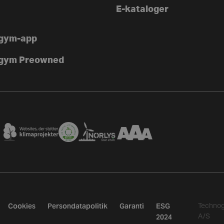
E-kataloger
gym-app
gym Preowned
Cookies
Persondatapolitik
Garanti
ESG
Techno
2024
A/S