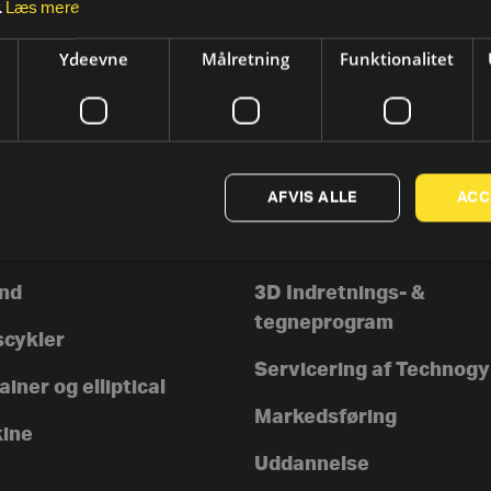
.
Læs mere
Ydeevne
Målretning
Funktionalitet
AFVIS ALLE
ACC
TER
SUPPORT
rer
Kontakt os
nd
3D Indretnings- &
tegneprogram
scykler
Servicering af Technog
iner og elliptical
Markedsføring
ine
Uddannelse