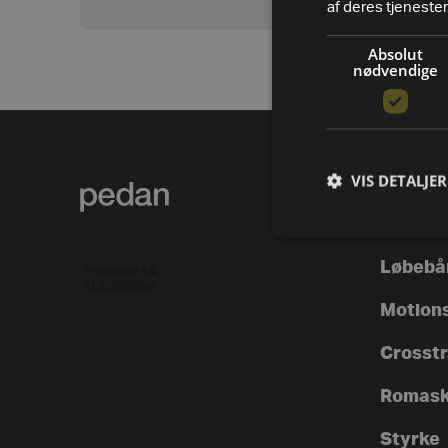
af deres tjenester
Absolut
nødvendige
VIS DETALJER
PRODUK
Alle va
Løbebå
Motion
Crosstra
Romask
Styrke