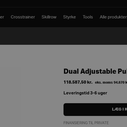
er
Crosstrainer
Skillrow
Styrke
Tools
Alle produkter
Dual Adjustable Pu
118.587,50
kr.
eks. moms
94.870
k
Leveringstid 3-6 uger
LÆG I 
FINANSIERING TIL PRIVATE