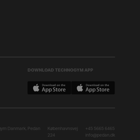
DOWNLOAD TECHNOGYM APP
gym Danmark, Pedan
Københavnsvej
+45 5665 6465
224
info@pedan.dk