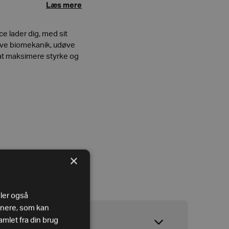
Læs mere
e lader dig, med sit
ive biomekanik, udøve
at maksimere styrke og
×
eler også
tnere, som kan
mlet fra din brug