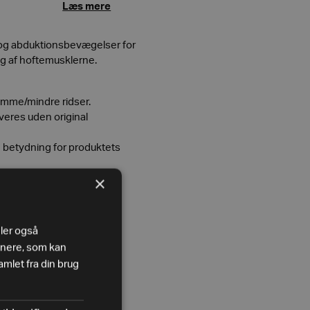
Læs mere
 og abduktionsbevægelser for
ng af hoftemusklerne.
mme/mindre ridser.
everes uden original
ke betydning for produktets
×
i.
eler også
tnere, som kan
mlet fra din brug