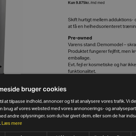
Skift hurtigt mellem adduktions-
at få en helhedsorienteret træni
Pre-owned
Varens stand: Demomodel – skra
Produktet fungerer fejlfrit, men l
emballage.
Evt. fejl er kosmetiske og har ik
funktionalitet.
Garanti på denne vare: Fuld garant
eside bruger cookies
il at tilpasse indhold, annoncer og til at analysere vores trafik. Vi d
in brug af vores websted med vores annoncerings- og analysepar
 andre oplysninger, som du har givet dem, eller som de har indsa
.
Læs mere