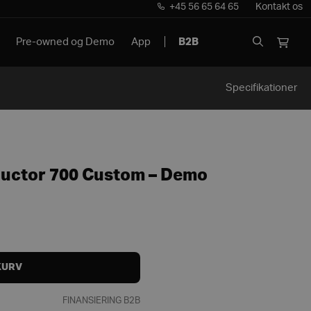
+45 56 65 64 65
Kontakt os
Pre-owned og Demo
App
B2B
Specifikationer
uctor 700 Custom – Demo
KURV
FINANSIERING B2B