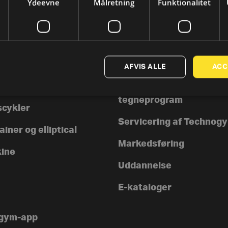
Ydeevne
Målretning
Funktionalitet
TER
SUPPORT
rer
Kontakt os
AFVIS ALLE
ACC
nd
3D Indretnings- &
tegneprogram
scykler
Servicering af Technog
iner og elliptical
Markedsføring
ine
Uddannelse
E-kataloger
gym-app