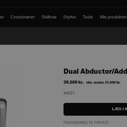
er
Crosstrainer
Skillrow
Styrke
Tools
Alle produkter
Dual Abductor/Add
39.500
kr.
eks. moms
31.600
kr.
#4321
LÆG I 
FINANSIERING TIL PRIVATE