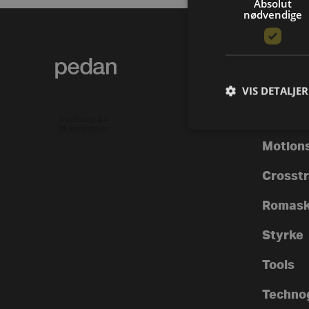
Absolut
nødvendige
PRODUK
Alle va
VIS DETALJER
Løbebå
Motion
Crosstra
Romask
Styrke
Tools
Techno