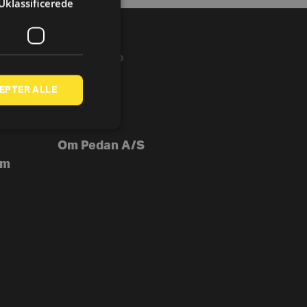
Uklassificerede
VIRKSOMHED
B2B
EPTER ALLE
Besøg os
Om Pedan A/S
ym