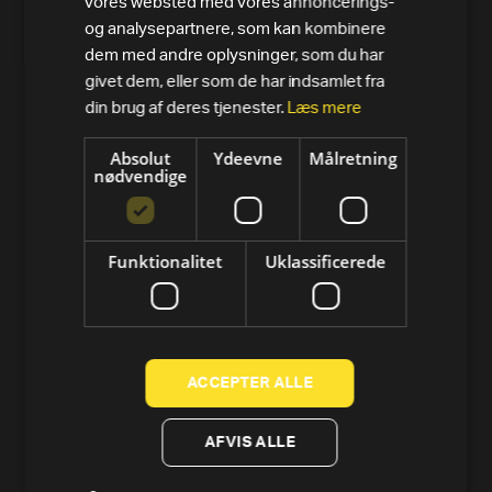
Alle varer
vores websted med vores annoncerings-
og analysepartnere, som kan kombinere
Løbebånd
dem med andre oplysninger, som du har
givet dem, eller som de har indsamlet fra
Motionscykler
din brug af deres tjenester.
Læs mere
Crosstrainer og elliptical
Absolut
Ydeevne
Målretning
nødvendige
Romaskine
Styrke
Funktionalitet
Uklassificerede
Tools
Technogym-app
Technogym Preowned
ACCEPTER ALLE
SUPPORT
AFVIS ALLE
Kontakt os