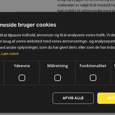
materialer er valgt til at modstå h
kan indgå i et udstyrsmiljø med d
udskiftning.
eside bruger cookies
Som del af
Technogym
’s styrke
Horizontal Bench
øvrigt udstyr i
il at tilpasse indhold, annoncer og til at analysere vores trafik. Vi d
et ensartet centerlayout med sa
in brug af vores websted med vores annoncerings- og analysepar
 andre oplysninger, som du har givet dem, eller som de har indsa
.
Læs mere
Ydeevne
Målretning
Funktionalitet
AFVIS ALLE
ACC