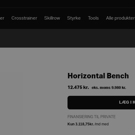
er
Crosstrainer
Skillrow
Styrke
Tools
Alle produkter
Horizontal Bench
12.475
kr.
eks. moms
9.980
kr.
LÆG I 
FINANSIERING TIL PRIVATE