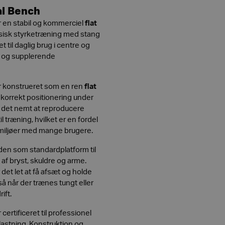
l Bench
 en stabil og kommerciel
flat
assisk styrketræning med stang
til daglig brug i centre og
s og supplerende
 konstrueret som en ren
flat
og korrekt positionering under
r det nemt at reproducere
l træning, hvilket er en fordel
 miljøer med mange brugere.
den som standardplatform til
 bryst, skuldre og arme.
det let at få afsæt og holde
å når der trænes tungt eller
ift.
 certificeret til professionel
elastning. Konstruktion og