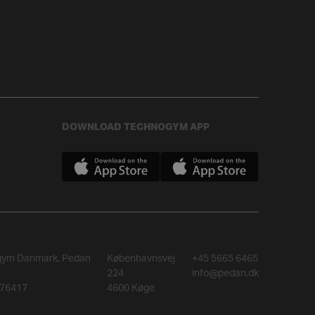
DOWNLOAD TECHNOGYM APP
gym Danmark, Pedan
Københavnsvej
+45 5665 6465
224
info@pedan.dk
76417
4600 Køge