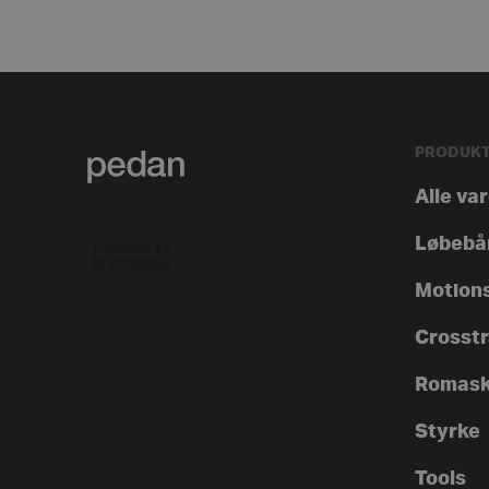
PRODUK
Alle va
Løbebå
Motion
Crosstra
Romask
Styrke
Tools