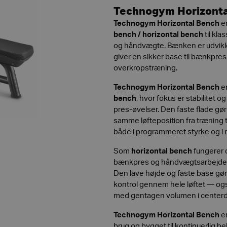
Technogym Horizonta
Technogym Horizontal Bench
er
bench / horizontal bench
til kl
og håndvægte. Bænken er udviklet 
giver en sikker base til bænkpre
overkropstræning.
Technogym Horizontal Bench
er
bench
, hvor fokus er stabilitet 
pres-øvelser. Den faste flade gø
samme løfteposition fra træning ti
både i programmeret styrke og i
Som
horizontal bench
fungerer 
bænkpres og håndvægtsarbejde af
Den lave højde og faste base gør 
kontrol gennem hele løftet — ogs
med gentagen volumen i centerdr
Technogym Horizontal Bench
er
brug og bygget til kontinuerlig b