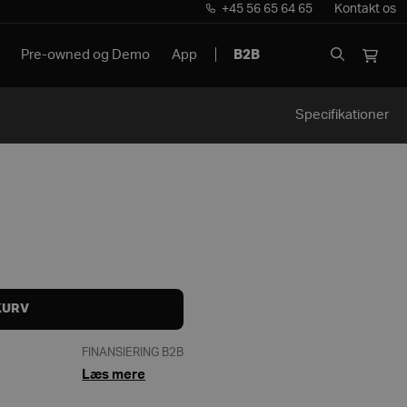
+45 56 65 64 65
Kontakt os
Pre-owned og Demo
App
B2B
Specifikationer
KURV
FINANSIERING B2B
Læs mere