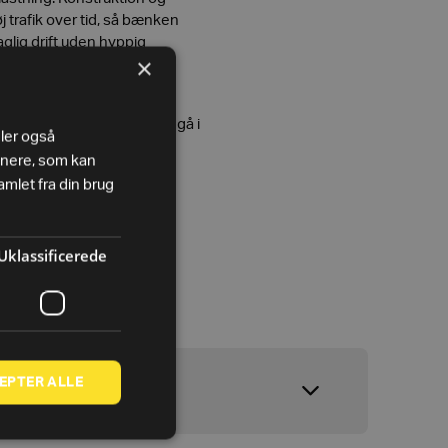
øj trafik over tid, så bænken
aglig drift uden hyppig
×
serie matcher
Technogym
 design og finish og kan indgå i
eler også
mme brandlinje.
tnere, som kan
mlet fra din brug
Uklassificerede
EPTER ALLE