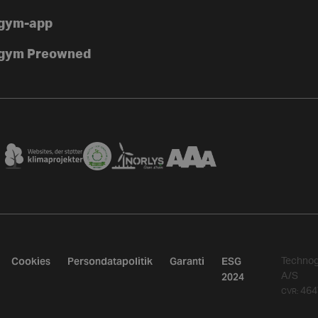
gym-app
gym Preowned
Cookies
Persondatapolitik
Garanti
ESG
Techno
2024
A/S
464
CVR: