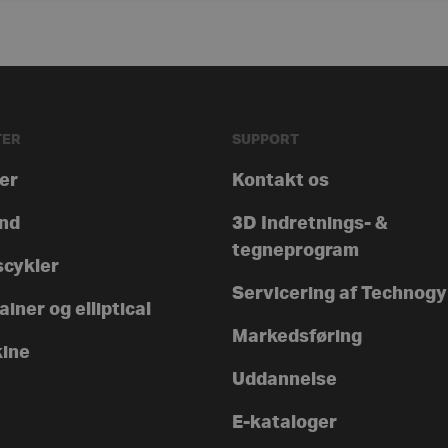
TER
SUPPORT
rer
Kontakt os
nd
3D Indretnings- &
tegneprogram
scykler
Servicering af Technog
iner og elliptical
Markedsføring
ine
Uddannelse
E-kataloger