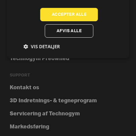
Romaskine
ACCEPTER ALLE
Styrke
AFVIS ALLE
Tools
Technogym-app
VIS DETALJER
Technogym Preowned
SUPPORT
Kontakt os
3D Indretnings- & tegneprogram
Servicering af Technogym
Markedsføring