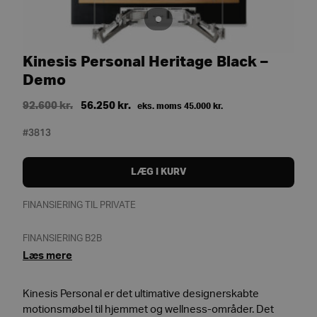
Kinesis Personal Heritage Black –
Demo
Original
Current
92.600
kr.
56.250
kr.
eks. moms
45.000
kr.
price
price
#3813
was:
is:
92.600 kr..
56.250 kr..
LÆG I KURV
FINANSIERING TIL PRIVATE
FINANSIERING B2B
Læs mere
Kinesis Personal er det ultimative designerskabte
motionsmøbel til hjemmet og wellness-områder. Det