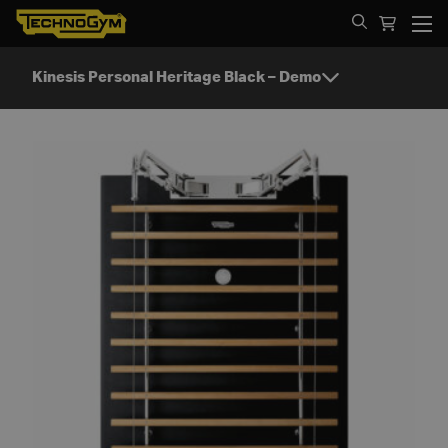
Spring til indhold
Kinesis Personal Heritage Black – Demo