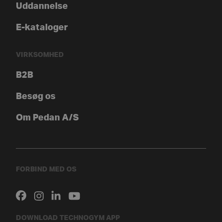
Uddannelse
E-kataloger
VIRKSOMHED
B2B
Besøg os
Om Pedan A/S
FORBIND MED OS
DOWNLOAD TECHNOGYM APP