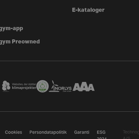
E-kataloger
gym-app
gym Preowned
Cookies
Persondatapolitik
Garanti
ESG
Techno
A/S