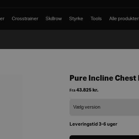
er
Crosstrainer
Skillrow
Styrke
Tools
Alle produkter
Pure Incline Chest
43.825
kr.
Fra
Leveringstid 3-6 uger