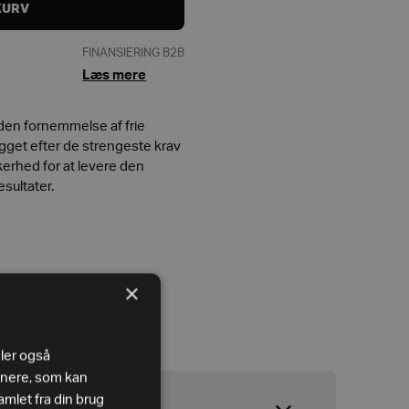
KURV
FINANSIERING B2B
Læs mere
eden fornemmelse af frie
bygget efter de strengeste krav
erhed for at levere den
sultater.
×
eler også
tnere, som kan
mlet fra din brug