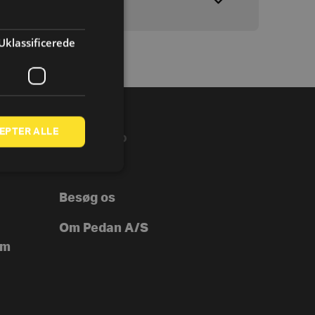
Uklassificerede
EPTER ALLE
VIRKSOMHED
B2B
Besøg os
Om Pedan A/S
ym