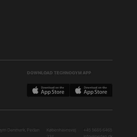
DOWNLOAD TECHNOGYM APP
gym Danmark, Pedan
Københavnsvej
+45 5665 6465
224
info@pedan.dk