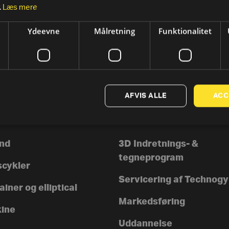
.
Læs mere
Ydeevne
Målretning
Funktionalitet
AFVIS ALLE
ACC
TER
SUPPORT
rer
Kontakt os
nd
3D Indretnings- &
tegneprogram
scykler
Servicering af Technog
iner og elliptical
Markedsføring
ine
Uddannelse