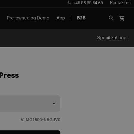
+45 56 65 64 65
Kontakt os
Pre-owned og Demo
App
B2B
Specifikationer
 Press
V_MG1500-NBGJV0