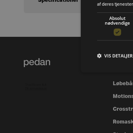
Specificationer
af deres tjenester
Absolut
nødvendige
VIS DETALJER
PRODUK
Alle va
Løbebå
Motion
Crosstra
Romask