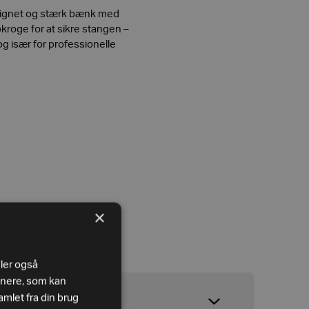
signet og stærk bænk med
kroge for at sikre stangen –
 og især for professionelle
×
eler også
tnere, som kan
mlet fra din brug