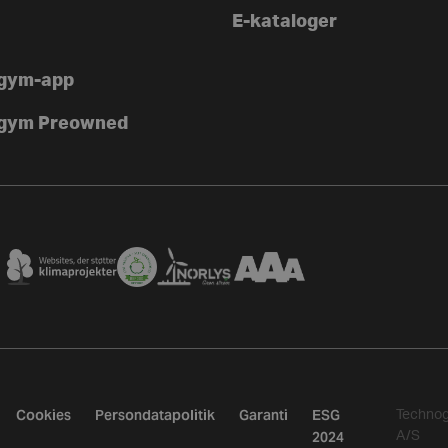
E-kataloger
gym-app
gym Preowned
Cookies
Persondatapolitik
Garanti
ESG
Techno
2024
A/S