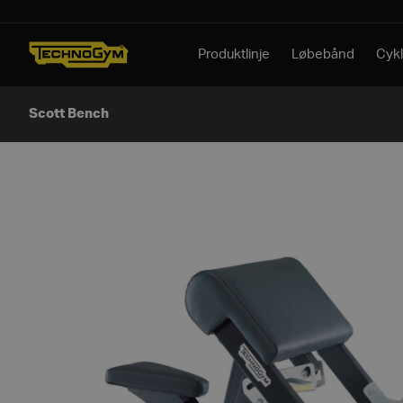
Spring til indhold
Produktlinje
Løbebånd
Cykl
Scott Bench