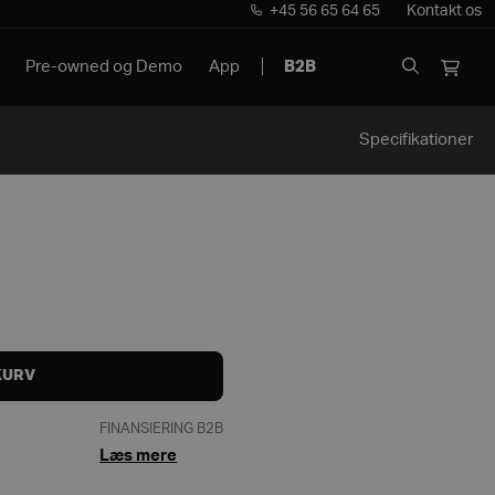
+45 56 65 64 65
Kontakt os
Pre-owned og Demo
App
B2B
Specifikationer
KURV
FINANSIERING B2B
Læs mere