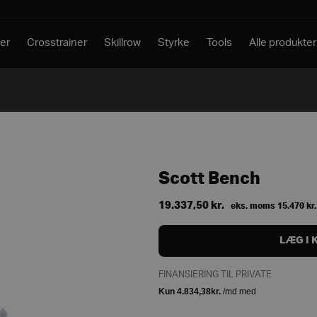
er
Crosstrainer
Skillrow
Styrke
Tools
Alle produkter
Scott Bench
19.337,50
kr.
eks. moms
15.470
kr.
LÆG I 
FINANSIERING TIL PRIVATE