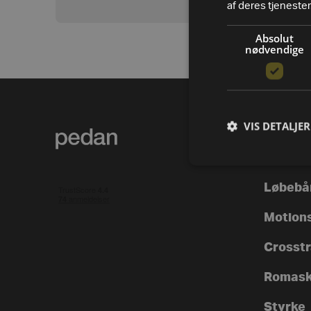
af deres tjenester
Absolut
nødvendige
VIS DETALJER
PRODUK
Alle va
Løbebå
Motion
Crosstra
Romask
Styrke