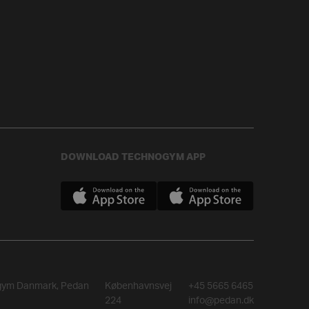
DOWNLOAD TECHNOGYM APP
gym Danmark, Pedan
Københavnsvej
+45 5665 6465
224
info@pedan.dk