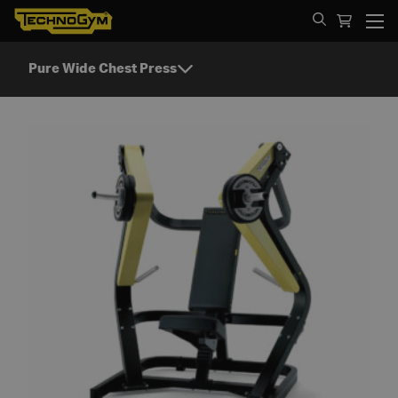
Spring til indhold
Pure Wide Chest Press