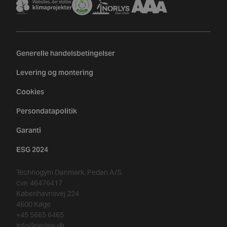
Generelle handelsbetingelser
Levering og montering
Cookies
Persondatapolitik
Garanti
ESG 2024
Technogym Danmark, Pedan A/S
46476417
CVR:
Københavnsvej 224
4600 Køge
+45 5665 6465
info@pedan.dk