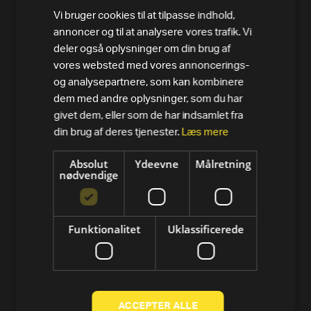
Vi bruger cookies til at tilpasse indhold,
annoncer og til at analysere vores trafik. Vi
deler også oplysninger om din brug af
vores websted med vores annoncerings-
og analysepartnere, som kan kombinere
dem med andre oplysninger, som du har
PRODUKTER
givet dem, eller som de har indsamlet fra
Alle varer
din brug af deres tjenester.
Læs mere
Løbebånd
Absolut
Ydeevne
Målretning
nødvendige
Motionscykler
Crosstrainer og elliptical
Funktionalitet
Uklassificerede
Romaskine
Styrke
ACCEPTER ALLE
Tools