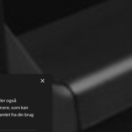
×
eler også
tnere, som kan
mlet fra din brug