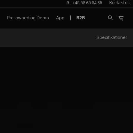
+45 56 65 64 65
Kontakt os
Pre-owned og Demo
App
B2B
Specifikationer