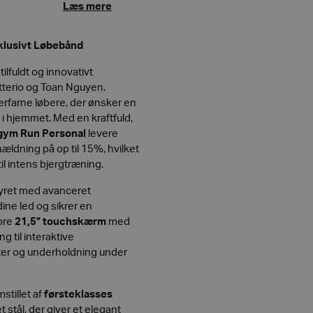
Læs mere
klusivt Løbebånd
tilfuldt og innovativt
tterio og Toan Nguyen.
erfarne løbere, der ønsker en
i hjemmet. Med en kraftfuld,
gym Run Personal
levere
hældning på op til 15%, hvilket
g til intens bjergtræning.
yret med avanceret
dine led og sikrer en
ore
21,5” touchskærm
med
g til interaktive
ter og underholdning under
mstillet af
førsteklasses
 stål, der giver et elegant