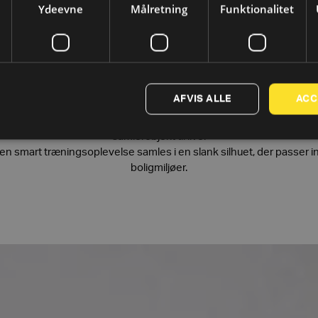
Ydeevne
Målretning
Funktionalitet
Træning med niveau
AFVIS ALLE
ACC
ner særlig opmærksomhed. Designerne Antonio Citterio og Toan Ngu
samlerobjekt til live.
en smart træningsoplevelse samles i en slank silhuet, der passer ind
boligmiljøer.