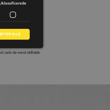
Uklassificerede
EPTER ALLE
yen har bragt et sandt
 i selv de mest stilfulde