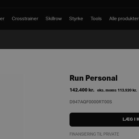
er
Crosstrainer
Skillrow
Styrke
Tools
Alle produkter
Run Personal
142.400
kr.
eks. moms
113.920
kr.
D947AQF0000RT00S
LÆG I 
FINANSIERING TIL PRIVATE