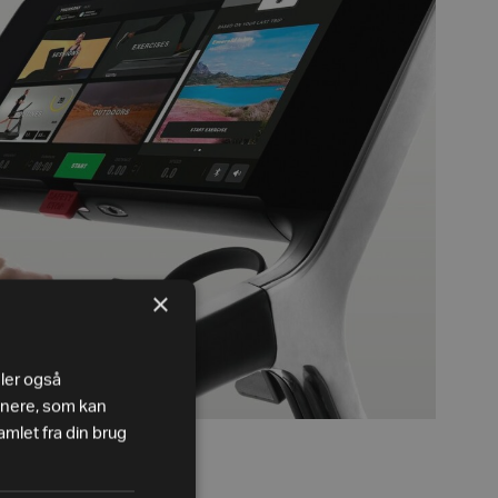
×
eler også
tnere, som kan
mlet fra din brug