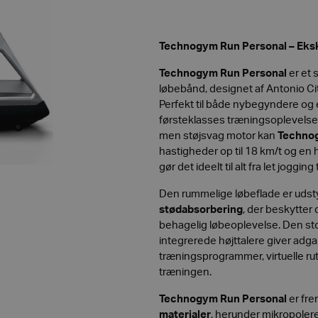
Technogym Run Personal – Eks
Technogym Run Personal
er et s
løbebånd, designet af Antonio Ci
Perfekt til både nybegyndere og 
førsteklasses træningsoplevelse 
men støjsvag motor kan
Techno
hastigheder op til 18 km/t og en 
gør det ideelt til alt fra let joggin
Den rummelige løbeflade er udst
stødabsorbering
, der beskytter 
behagelig løbeoplevelse. Den st
integrerede højttalere giver adgan
træningsprogrammer, virtuelle ru
træningen.
Technogym Run Personal
er fre
materialer
, herunder mikropoleret