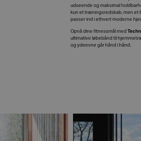
udseende og maksimal holdbarhe
kun et træningsredskab, men et l
passer ind i ethvert moderne hje
Opnå dine fitnessmål med
Techn
ultimative løbebånd til hjemmetr
og ydeevne går hånd i hånd.