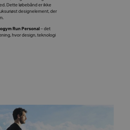
d. Dette løbebånd er ikke
uksuriøst designelement, der
m.
ogym Run Personal
– det
æning, hvor design, teknologi