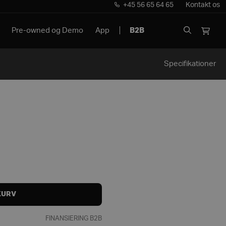
+45 56 65 64 65
Kontakt os
Pre-owned og Demo
App
B2B
Specifikationer
KURV
FINANSIERING B2B