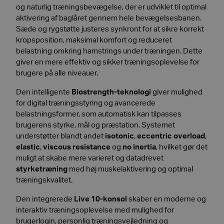
og naturlig træningsbevægelse, der er udviklet til optimal
aktivering af baglåret gennem hele bevægelsesbanen.
Sæde og rygstøtte justeres synkront for at sikre korrekt
kropsposition, maksimal komfort og reduceret
belastning omkring hamstrings under træningen. Dette
giver en mere effektiv og sikker træningsoplevelse for
brugere på alle niveauer.
Den intelligente
Biostrength-teknologi
giver mulighed
for digital træningsstyring og avancerede
belastningsformer, som automatisk kan tilpasses
brugerens styrke, mål og præstation. Systemet
understøtter blandt andet
isotonic
,
eccentric overload
,
elastic
,
viscous resistance
og
no inertia
, hvilket gør det
muligt at skabe mere varieret og datadrevet
styrketræning
med høj muskelaktivering og optimal
træningskvalitet.
Den integrerede
Live 10-konsol
skaber en moderne og
interaktiv træningsoplevelse med mulighed for
brugerlogin, personlig træningsvejledning og