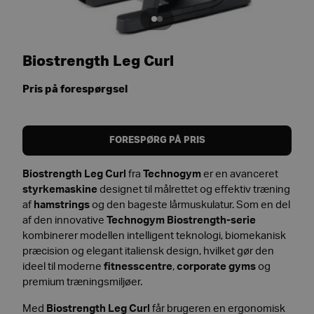
Biostrength Leg Curl
Pris på forespørgsel
FORESPØRG PÅ PRIS
Biostrength Leg Curl
fra
Technogym
er en avanceret
styrkemaskine
designet til målrettet og effektiv træning
af
hamstrings
og den bageste lårmuskulatur. Som en del
af den innovative
Technogym Biostrength-serie
kombinerer modellen intelligent teknologi, biomekanisk
præcision og elegant italiensk design, hvilket gør den
ideel til moderne
fitnesscentre
,
corporate gyms
og
premium træningsmiljøer.
Med
Biostrength Leg Curl
får brugeren en ergonomisk