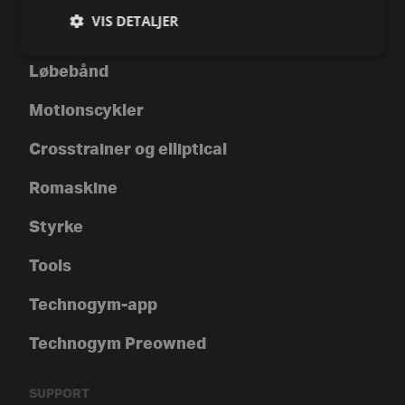
VIS DETALJER
Alle varer
Løbebånd
Motionscykler
Crosstrainer og elliptical
Romaskine
Styrke
Tools
Technogym-app
Technogym Preowned
SUPPORT