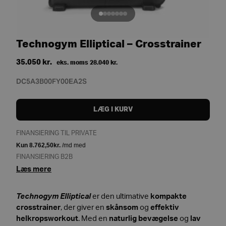
Technogym Elliptical – Crosstrainer
35.050
kr.
eks. moms
28.040
kr.
DC5A3B00FY00EA2S
LÆG I KURV
FINANSIERING TIL PRIVATE
FINANSIERING B2B
Læs mere
Technogym Elliptical
er den ultimative
kompakte
crosstrainer
, der giver en
skånsom
og
effektiv
helkropsworkout
. Med en
naturlig bevægelse
og
lav