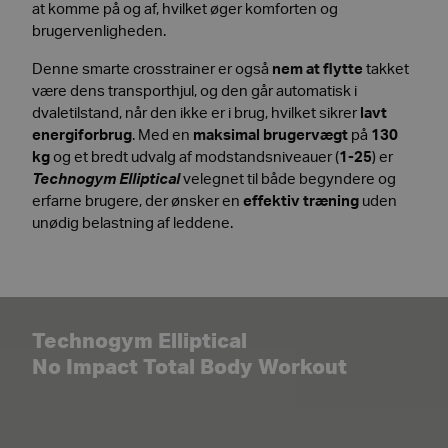
at komme på og af, hvilket øger komforten og
brugervenligheden.
Denne smarte crosstrainer er også
nem at flytte
takket
være dens transporthjul, og den går automatisk i
dvaletilstand, når den ikke er i brug, hvilket sikrer
lavt
energiforbrug
. Med en
maksimal brugervægt
på
130
kg
og et bredt udvalg af modstandsniveauer (
1-25
) er
Technogym Elliptical
velegnet til både begyndere og
erfarne brugere, der ønsker en
effektiv træning
uden
unødig belastning af leddene.
Technogym Elliptical
No Impact Total Body Workout