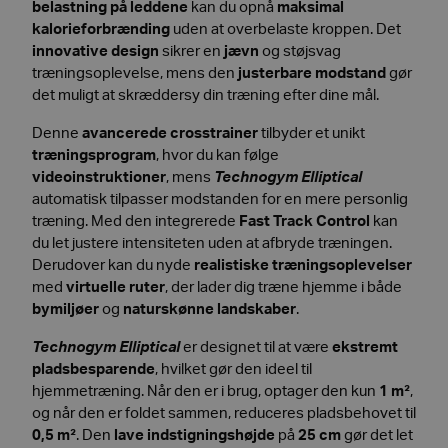
belastning på leddene
kan du opnå
maksimal
kalorieforbrænding
uden at overbelaste kroppen. Det
innovative design
sikrer en
jævn
og støjsvag
træningsoplevelse, mens den
justerbare modstand
gør
det muligt at skræddersy din træning efter dine mål.
Denne
avancerede crosstrainer
tilbyder et unikt
træningsprogram
, hvor du kan følge
videoinstruktioner
, mens
Technogym Elliptical
automatisk tilpasser modstanden for en mere personlig
træning. Med den integrerede
Fast Track Control
kan
du let justere intensiteten uden at afbryde træningen.
Derudover kan du nyde
realistiske træningsoplevelser
med
virtuelle ruter
, der lader dig træne hjemme i både
bymiljøer
og
naturskønne landskaber
.
Technogym Elliptical
er designet til at være
ekstremt
pladsbesparende
, hvilket gør den ideel til
hjemmetræning. Når den er i brug, optager den kun
1 m²
,
og når den er foldet sammen, reduceres pladsbehovet til
0,5 m²
. Den
lave indstigningshøjde
på
25 cm
gør det let