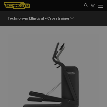
Spring til indhold
Technogym Elliptical – Crosstrainer