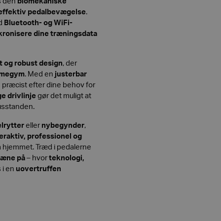
s den
biomekaniske
 effektiv pedalbevægelse
.
ed
Bluetooth- og WiFi-
kronisere dine træningsdata
t og robust design
, der
mmegym
. Med en
justerbar
 præcist efter dine behov for
e drivlinje
gør det muligt at
husstanden.
lrytter
eller
nybegynder
,
eraktiv, professionel og
a hjemmet. Træd i pedalerne
ræne på
– hvor
teknologi,
i en
uovertruffen