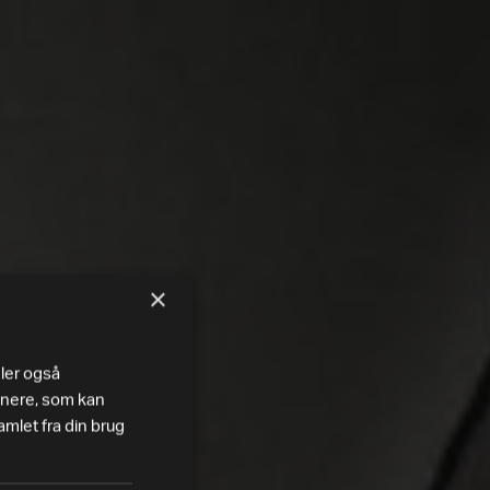
×
eler også
tnere, som kan
mlet fra din brug