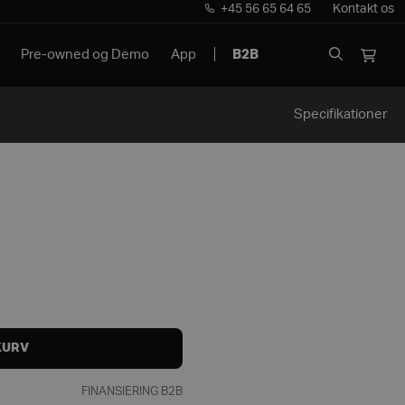
+45 56 65 64 65
Kontakt os
Pre-owned og Demo
App
B2B
Specifikationer
KURV
FINANSIERING B2B