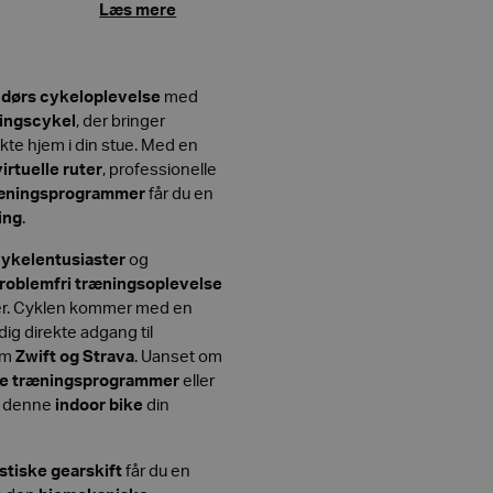
Læs mere
dørs cykeloplevelse
med
ingscykel
, der bringer
kte hjem i din stue. Med en
virtuelle ruter
, professionelle
ræningsprogrammer
får du en
ing
.
ykelentusiaster
og
roblemfri træningsoplevelse
er. Cyklen kommer med en
 dig direkte adgang til
om
Zwift og Strava
. Uanset om
ge træningsprogrammer
eller
er denne
indoor bike
din
istiske gearskift
får du en