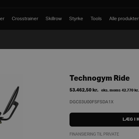
er
Crosstrainer
Skillrow
Styrke
Tools
Alle produkter
Technogym Ride
53.462,50
kr.
eks. moms
42.770
kr.
DGC03U00FSFSDA1X
LÆG I 
FINANSIERING TIL PRIVATE