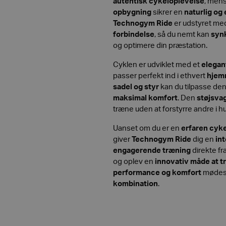
autentisk cykeloplevelse
, men
opbygning
sikrer en
naturlig og
Technogym Ride
er udstyret m
forbindelse
, så du nemt kan
syn
og optimere din præstation.
Cyklen er udviklet med et
elegan
passer perfekt ind i ethvert
hje
sadel og styr
kan du tilpasse den
maksimal komfort
. Den
støjsvag
træne uden at forstyrre andre i 
Uanset om du er en
erfaren cyke
giver
Technogym Ride
dig en
int
engagerende træning
direkte fr
og oplev en
innovativ måde at t
performance og komfort
mødes 
kombination
.