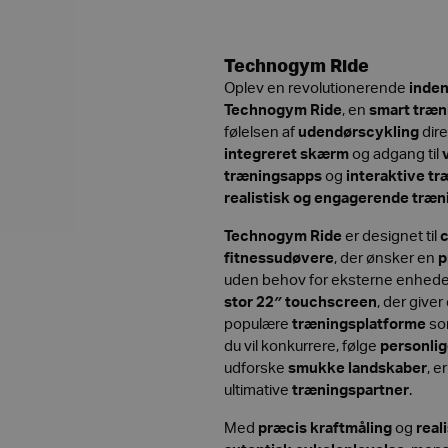
Technogym Ride
Oplev en revolutionerende
inden
Technogym Ride
, en
smart træn
følelsen af
udendørscykling
dire
integreret skærm
og adgang til
træningsapps
og
interaktive t
realistisk og engagerende træn
Technogym Ride
er designet til
c
fitnessudøvere
, der ønsker en
p
uden behov for eksterne enhed
stor 22″ touchscreen
, der giver
populære
træningsplatforme
s
du vil konkurrere, følge
personli
udforske
smukke landskaber
, 
ultimative
træningspartner
.
Med
præcis kraftmåling
og
real