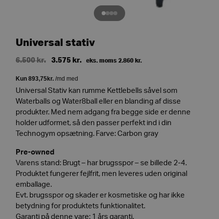
Universal stativ
Original
Current
6.500
kr.
3.575
kr.
eks. moms
2.860
kr.
price
price
was:
is:
Universal Stativ kan rumme Kettlebells såvel som
6.500 kr..
3.575 kr..
Waterballs og Water8ball eller en blanding af disse
produkter. Med nem adgang fra begge side er denne
holder udformet, så den passer perfekt ind i din
Technogym opsætning. Farve: Carbon gray
Pre-owned
Varens stand: Brugt – har brugsspor – se billede 2-4.
Produktet fungerer fejlfrit, men leveres uden original
emballage.
Evt. brugsspor og skader er kosmetiske og har ikke
betydning for produktets funktionalitet.
Garanti på denne vare: 1 års garanti.