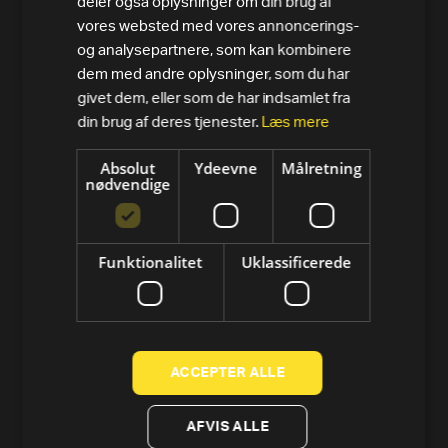
deler også oplysninger om din brug af
PRODUKTER
vores websted med vores annoncerings-
Alle varer
og analysepartnere, som kan kombinere
dem med andre oplysninger, som du har
Løbebånd
givet dem, eller som de har indsamlet fra
din brug af deres tjenester.
Læs mere
Motionscykler
Absolut
Ydeevne
Målretning
Crosstrainer og elliptical
nødvendige
Romaskine
Funktionalitet
Uklassificerede
Styrke
Tools
Technogym-app
ACCEPTER ALLE
Technogym Preowned
AFVIS ALLE