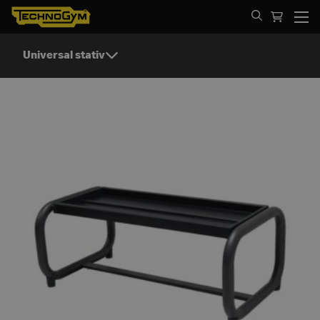
Spring til indhold
Universal stativ