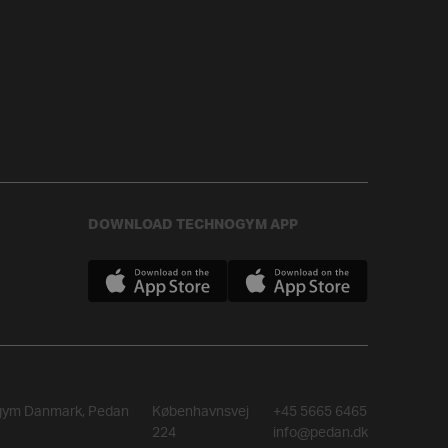
DOWNLOAD TECHNOGYM APP
gym Danmark, Pedan
Københavnsvej
+45 5665 6465
224
info@pedan.dk