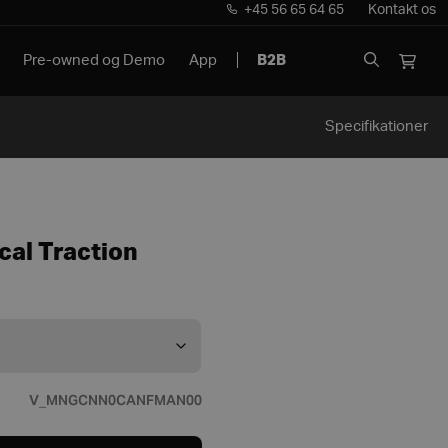
+45 56 65 64 65
Kontakt os
Pre-owned og Demo
App
B2B
Specifikationer
cal Traction
V_MNGCNN0CANFMAN00