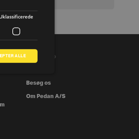
Uklassificerede
EPTER ALLE
VIRKSOMHED
B2B
Besøg os
Om Pedan A/S
ym