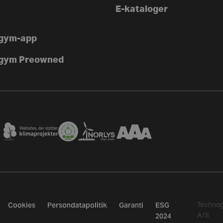
E-kataloger
gym-app
gym Preowned
Cookies
Persondatapolitik
Garanti
ESG
Techno
2024
A/S