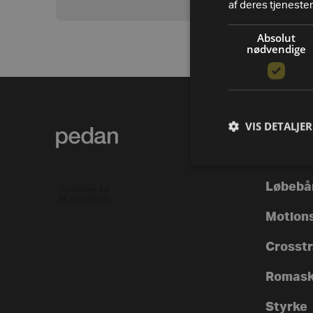
af deres tjenester
Absolut
nødvendige
VIS DETALJER
PRODUK
Alle va
Løbebå
Motion
Crosstra
Romask
Styrke