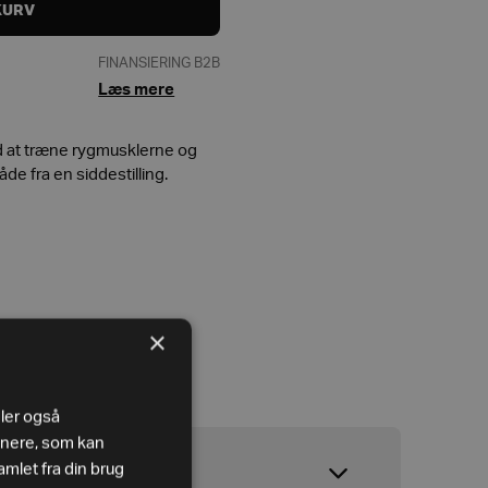
KURV
FINANSIERING B2B
Læs mere
ed at træne rygmusklerne og
de fra en siddestilling.
×
eler også
tnere, som kan
mlet fra din brug