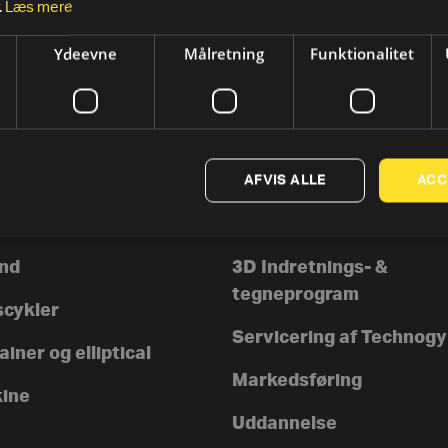
.
Læs mere
Ydeevne
Målretning
Funktionalitet
AFVIS ALLE
ACC
TER
SUPPORT
rer
Kontakt os
nd
3D Indretnings- &
tegneprogram
scykler
Servicering af Technog
iner og elliptical
Markedsføring
ine
Uddannelse