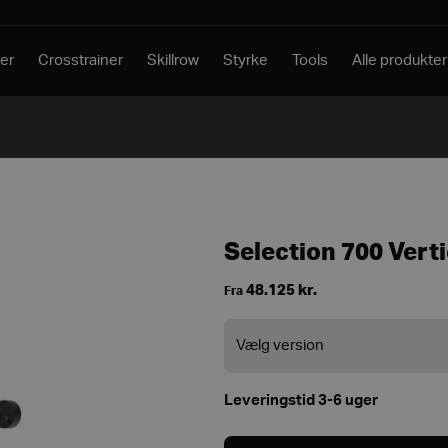
er
Crosstrainer
Skillrow
Styrke
Tools
Alle produkter
Selection 700 Verti
48.125
kr.
Fra
Leveringstid 3-6 uger