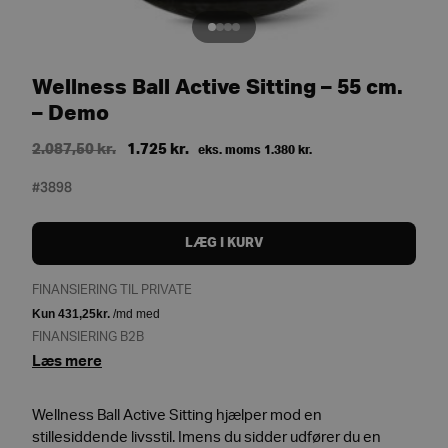
Wellness Ball Active Sitting – 55 cm.
– Demo
Original
Current
2.087,50
kr.
1.725
kr.
eks. moms
1.380
kr.
price
price
#3898
was:
is:
2.087,50 kr..
1.725 kr..
LÆG I KURV
FINANSIERING TIL PRIVATE
FINANSIERING B2B
Læs mere
Wellness Ball Active Sitting hjælper mod en
stillesiddende livsstil. Imens du sidder udfører du en