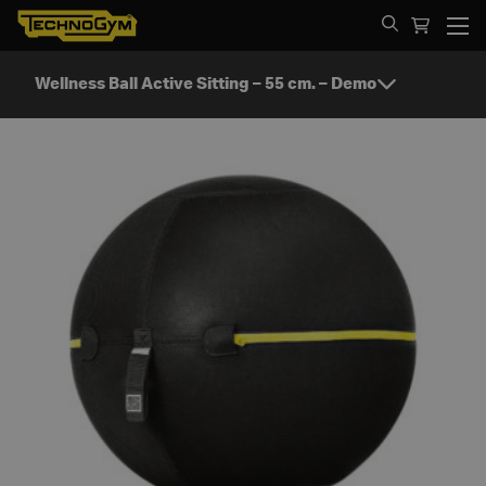
Spring til indhold
Wellness Ball Active Sitting – 55 cm. – Demo