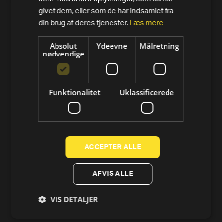
givet dem, eller som de har indsamlet fra
Crosstrainer og elliptical
din brug af deres tjenester.
Læs mere
Romaskine
Absolut
Ydeevne
Målretning
nødvendige
Styrke
Tools
Funktionalitet
Uklassificerede
Technogym-app
Technogym Preowned
ACCEPTER ALLE
SUPPORT
Kontakt os
AFVIS ALLE
3D Indretnings- & tegneprogram
VIS DETALJER
Servicering af Technogym