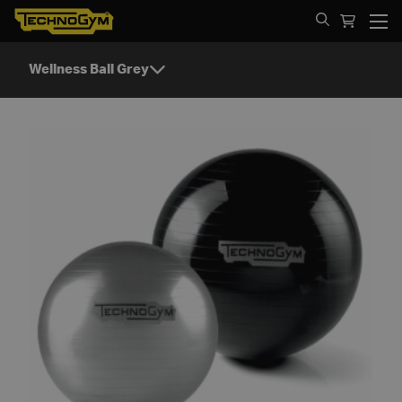
Spring til indhold
Wellness Ball Grey