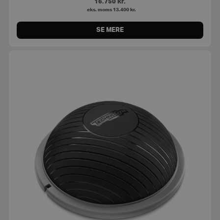
16.750
kr.
eks. moms
13.400
kr.
SE MERE