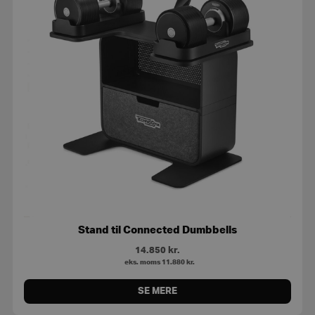
Stand til Connected Dumbbells
14.850
kr.
eks. moms
11.880
kr.
SE MERE