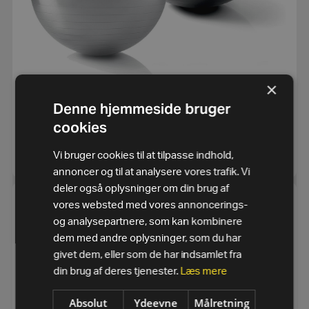
×
Denne hjemmeside bruger
Wellness ball (55-65cm)
cookies
1.112,50
kr.
SE MERE
Vi bruger cookies til at tilpasse indhold,
annoncer og til at analysere vores trafik. Vi
deler også oplysninger om din brug af
vores websted med vores annoncerings-
og analysepartnere, som kan kombinere
dem med andre oplysninger, som du har
givet dem, eller som de har indsamlet fra
din brug af deres tjenester.
Læs mere
Absolut
Ydeevne
Målretning