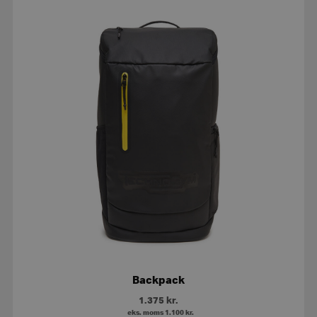
Backpack
1.375
kr.
eks. moms
1.100
kr.