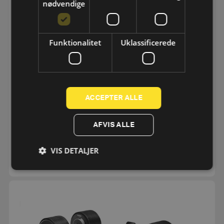
nødvendige
Funktionalitet
Uklassificerede
ACCEPTER ALLE
BENCH PERSONAL
AFVIS ALLE
24.062,50
kr.
eks. moms
19.250
kr.
VIS DETALJER
SE MERE