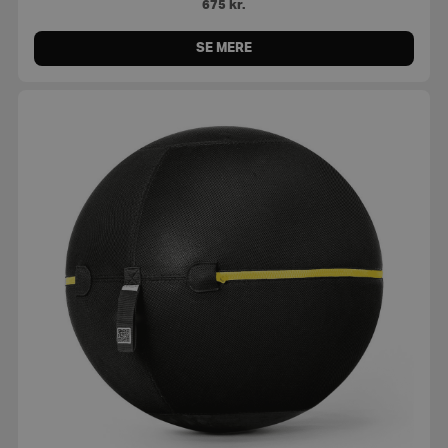
675
kr.
SE MERE