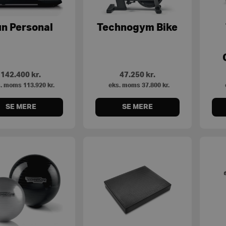
n Personal
Technogym Bike
142.400
kr.
47.250
kr.
. moms
113.920
kr.
eks. moms
37.800
kr.
SE MERE
SE MERE