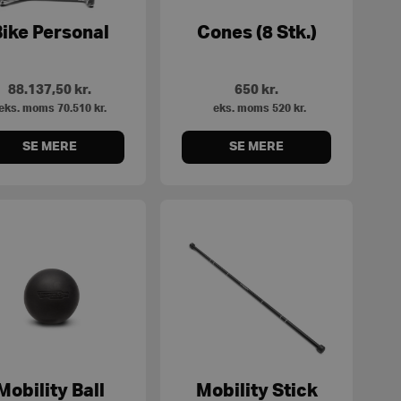
ike Personal
Cones (8 Stk.)
88.137,50
kr.
650
kr.
eks. moms
70.510
kr.
eks. moms
520
kr.
SE MERE
SE MERE
Mobility Ball
Mobility Stick