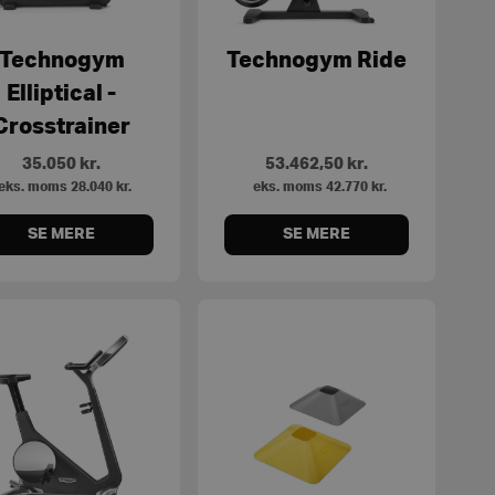
Technogym
Technogym Ride
Elliptical -
Crosstrainer
35.050
kr.
53.462,50
kr.
eks. moms
28.040
kr.
eks. moms
42.770
kr.
SE MERE
SE MERE