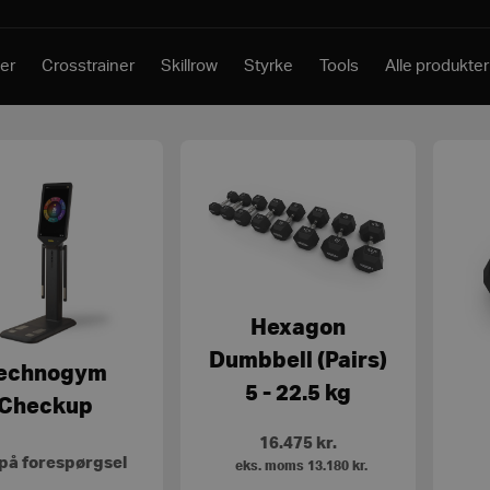
er
Crosstrainer
Skillrow
Styrke
Tools
Alle produkter
Hexagon
Dumbbell (Pairs)
echnogym
5 - 22.5 kg
Checkup
16.475
kr.
 på forespørgsel
eks. moms
13.180
kr.