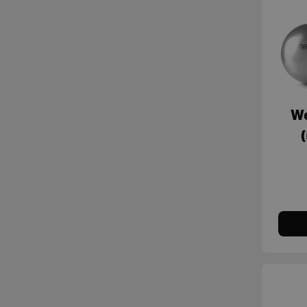
Tools
Unica
Universe
Wear - Indoor Cycling
Wear and Gear
We
MyWellness