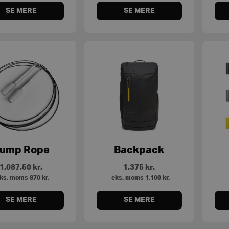
SE MERE
SE MERE
ump Rope
Backpack
1.087,50
kr.
1.375
kr.
ks. moms
870
kr.
eks. moms
1.100
kr.
SE MERE
SE MERE