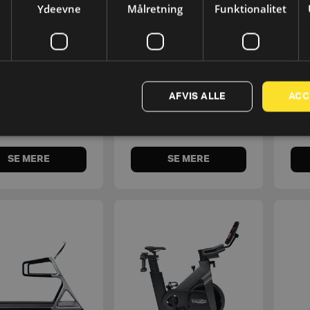
Ydeevne
Målretning
Funktionalitet
echnogym
Exercise Mat
ing Trainer
AFVIS ALLE
ACC
3.350
kr.
1.062,50
kr.
s. moms
2.680
kr.
eks. moms
850
kr.
SE MERE
SE MERE