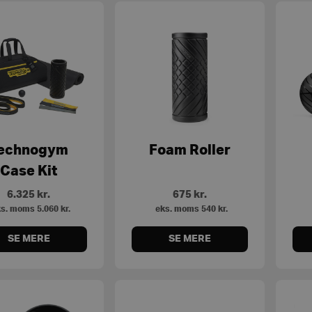
echnogym
Foam Roller
Case Kit
6.325
kr.
675
kr.
s. moms
5.060
kr.
eks. moms
540
kr.
SE MERE
SE MERE