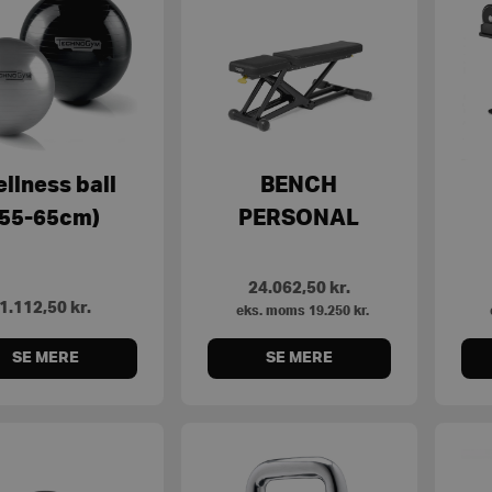
llness ball
BENCH
(55-65cm)
PERSONAL
24.062,50
kr.
1.112,50
kr.
eks. moms
19.250
kr.
SE MERE
SE MERE