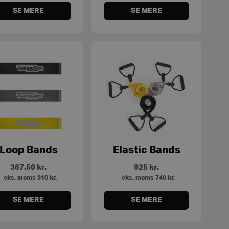
SE MERE
SE MERE
Loop Bands
Elastic Bands
387,50
kr.
925
kr.
eks. moms
310
kr.
eks. moms
740
kr.
SE MERE
SE MERE