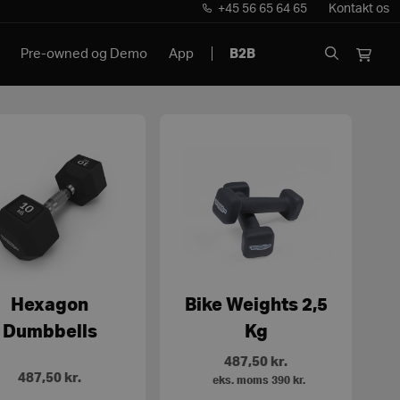
+45 56 65 64 65
Kontakt os
Pre-owned og Demo
App
B2B
Hexagon
Bike Weights 2,5
Dumbbells
Kg
487,50
kr.
487,50
kr.
eks. moms
390
kr.