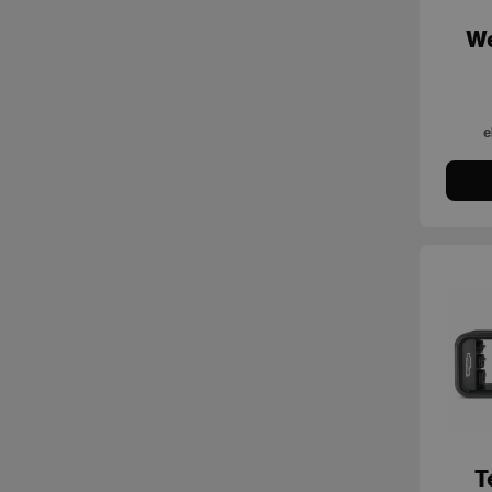
We
e
T