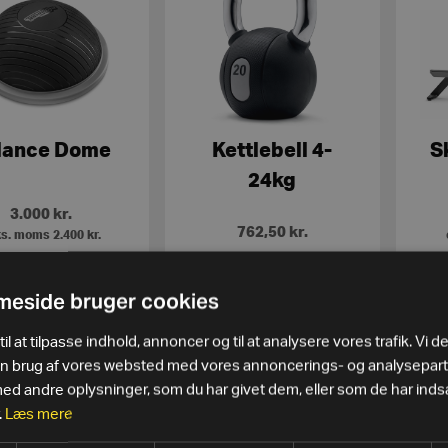
lance Dome
Kettlebell 4-
S
24kg
3.000
kr.
762,50
kr.
s. moms
2.400
kr.
SE MERE
SE MERE
eside bruger cookies
il at tilpasse indhold, annoncer og til at analysere vores trafik. Vi d
in brug af vores websted med vores annoncerings- og analysepar
 andre oplysninger, som du har givet dem, eller som de har indsa
.
Læs mere