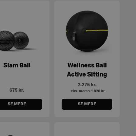
Slam Ball
Wellness Ball
Active Sitting
2.275
kr.
675
kr.
eks. moms
1.820
kr.
SE MERE
SE MERE