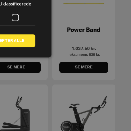
Uklassificerede
Floor Mat
Power Band
EPTER ALLE
925
kr.
1.037,50
kr.
eks. moms
740
kr.
eks. moms
830
kr.
SE MERE
SE MERE