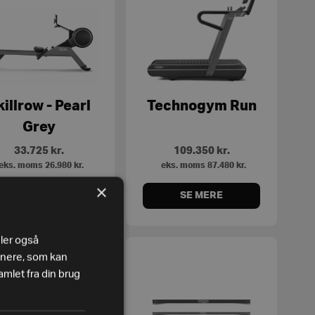
killrow - Pearl
Technogym Run
Grey
33.725
kr.
109.350
kr.
eks. moms
26.980
kr.
eks. moms
87.480
kr.
×
SE MERE
SE MERE
eler også
tnere, som kan
mlet fra din brug