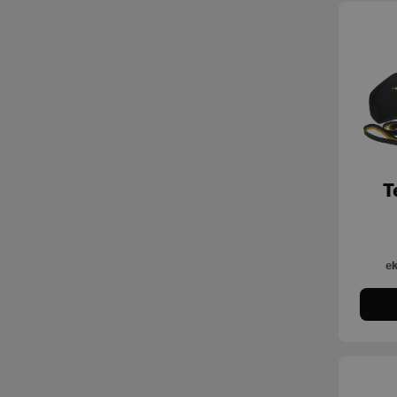
Flexability
Mobilitet og udstrækning
Free Weights
Motionscykler
Kinesis
Multigyms og kabelstationer
My
Overkropstrænere
Group Cycle
Plate Loaded
Omnia
Romaskine
T
Personal
Styrkemaskiner
Plurima
Tilbehør
ek
Pure
Trappemaskiner
Skill Line
Tøj og accessories
Selection
Selection MED