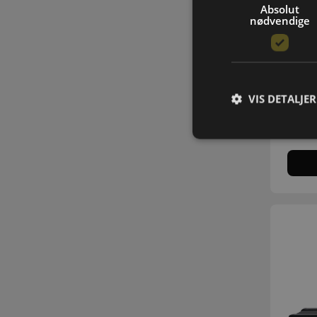
Absolut
nødvendige
T
Sl
VIS DETALJER
ek