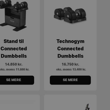
Stand til
Technogym
Connected
Connected
Dumbbells
Dumbbells
14.850
kr.
16.750
kr.
eks. moms
11.880
kr.
eks. moms
13.400
kr.
SE MERE
SE MERE