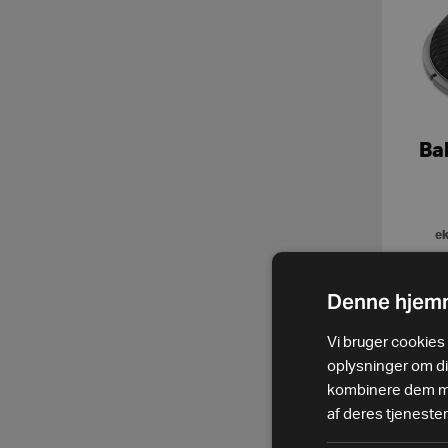
Ba
ek
Denne hjemm
Vi bruger cookies t
oplysninger om d
kombinere dem med
af deres tjenester