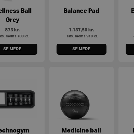
llness Ball
Balance Pad
B
Grey
875
kr.
1.137,50
kr.
ks. moms
700
kr.
eks. moms
910
kr.
SE MERE
SE MERE
echnogym
Medicine ball