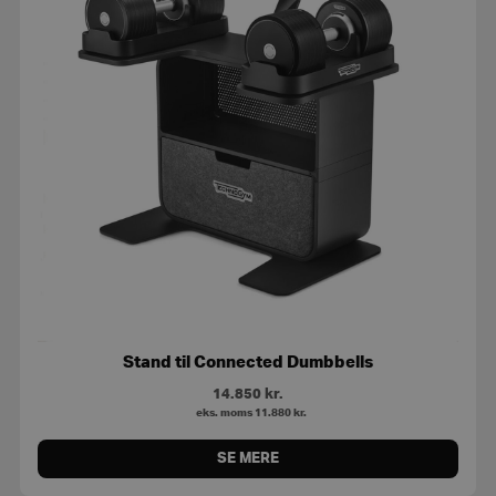
Stand til Connected Dumbbells
14.850
kr.
eks. moms
11.880
kr.
SE MERE