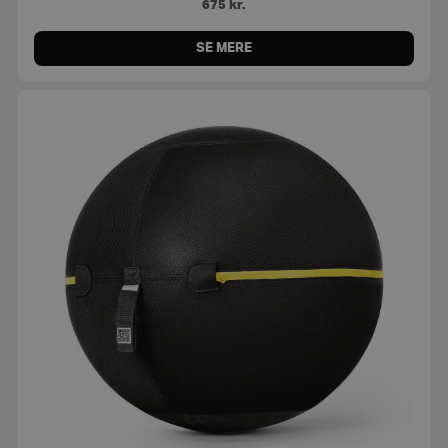
675
kr.
SE MERE