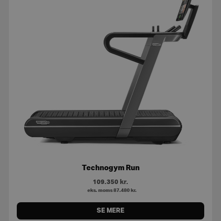
Technogym Run
109.350
kr.
eks. moms
87.480
kr.
SE MERE