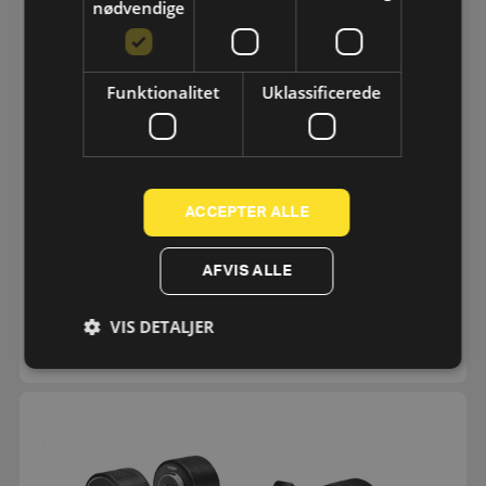
nødvendige
Funktionalitet
Uklassificerede
ACCEPTER ALLE
BENCH PERSONAL
AFVIS ALLE
24.062,50
kr.
eks. moms
19.250
kr.
VIS DETALJER
SE MERE