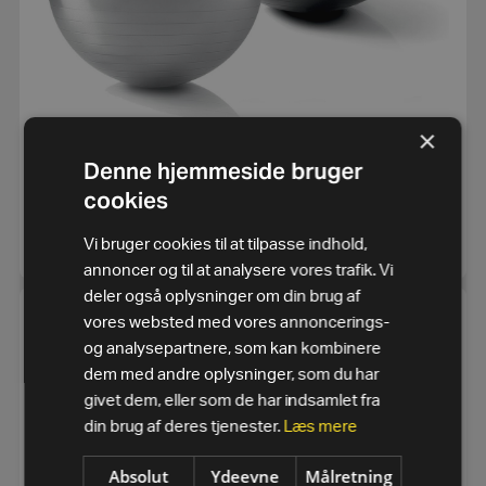
×
Denne hjemmeside bruger
Wellness ball (55-65cm)
cookies
1.112,50
kr.
SE MERE
Vi bruger cookies til at tilpasse indhold,
annoncer og til at analysere vores trafik. Vi
deler også oplysninger om din brug af
vores websted med vores annoncerings-
og analysepartnere, som kan kombinere
dem med andre oplysninger, som du har
givet dem, eller som de har indsamlet fra
din brug af deres tjenester.
Læs mere
Absolut
Ydeevne
Målretning