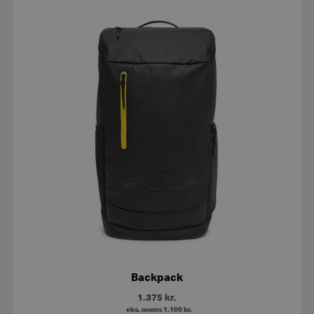
Backpack
1.375
kr.
eks. moms
1.100
kr.