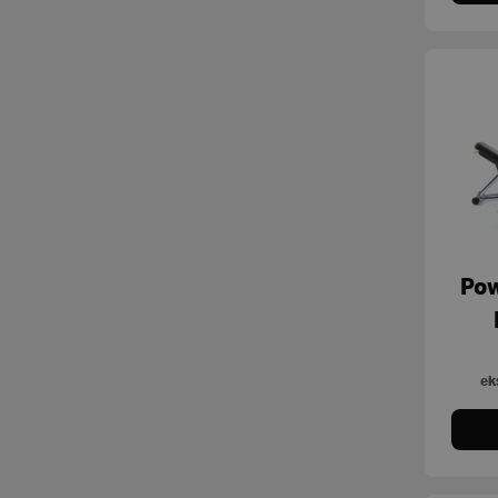
Tools
Unica
Universe
Wear - Indoor Cycling
Wear and Gear
MyWellness
Pow
ek