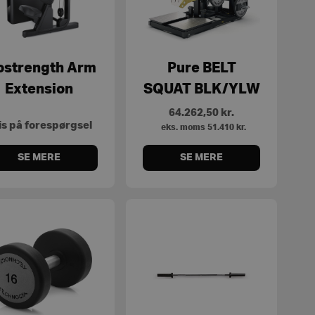
ostrength Arm
Pure BELT
Extension
SQUAT BLK/YLW
64.262,50
kr.
is på forespørgsel
eks. moms
51.410
kr.
SE MERE
SE MERE