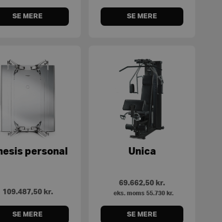
SE MERE
SE MERE
nesis personal
Unica
69.662,50
kr.
109.487,50
kr.
eks. moms
55.730
kr.
SE MERE
SE MERE