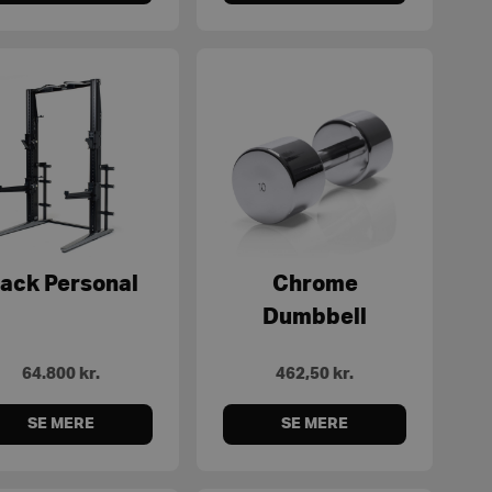
ack Personal
Chrome
Dumbbell
64.800
kr.
462,50
kr.
SE MERE
SE MERE