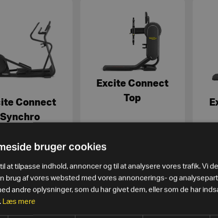
Excite Connect
Top
ite Connect
E
Synchro
64.125
kr.
49.950
kr.
eside bruger cookies
s. moms
51.300
kr.
eks. moms
39.960
kr.
SE MERE
SE MERE
il at tilpasse indhold, annoncer og til at analysere vores trafik. Vi d
in brug af vores websted med vores annoncerings- og analysepar
 andre oplysninger, som du har givet dem, eller som de har indsa
.
Læs mere