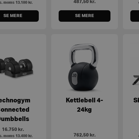
487,50
kr.
s. moms
13.180
kr.
SE MERE
SE MERE
echnogym
Kettlebell 4-
S
onnected
24kg
Dumbbells
16.750
kr.
762,50
kr.
s. moms
13.400
kr.