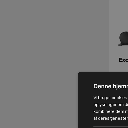
Exc
Denne hjemm
ek
Vi bruger cookies t
oplysninger om d
kombinere dem med
af deres tjenester