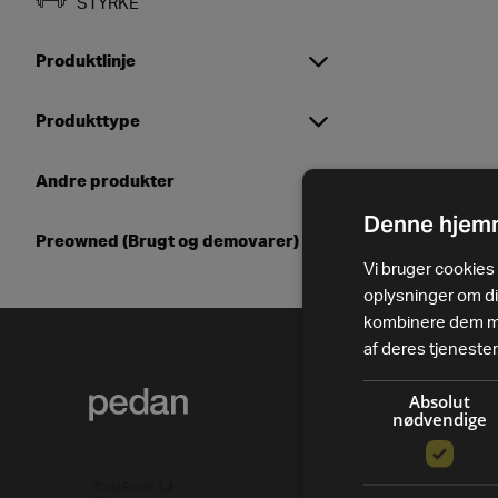
STYRKE
Produktlinje
Produkttype
Synchro Excite
BioStrength
Andre produkter
Kropsanalyse
BioStrength REV
Denne hjemm
Bænke og stativer
Preowned (Brugt og demovarer)
Gulve
Technogym Line
Crosstrainer og ellipticals
Vi bruger cookies t
Artis
oplysninger om d
Frie vægte
kombinere dem med
Bænke
af deres tjenester
Funktionelt træningsudstyr
Cable Stations
PRODUK
Gruppecykling
Absolut
nødvendige
Excite
Alle va
Indendørs cykeltøj-og sko
Excite MED
Løbebånd
Løbebå