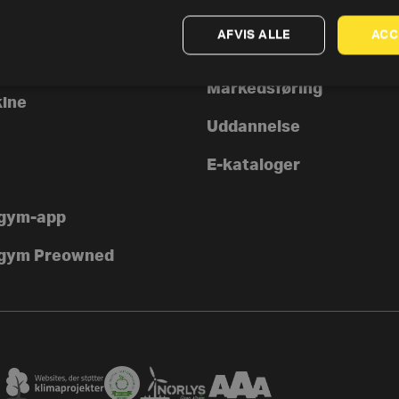
tegneprogram
scykler
AFVIS ALLE
ACC
Servicering af Technog
iner og elliptical
Markedsføring
ine
Uddannelse
E-kataloger
gym-app
gym Preowned