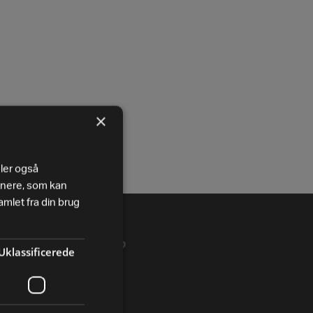
×
eler også
tnere, som kan
mlet fra din brug
VIRKSOMHED
Uklassificerede
B2B
Besøg os