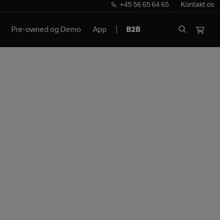
+45 56 65 64 65
Kontakt os
Pre-owned og Demo
App
B2B