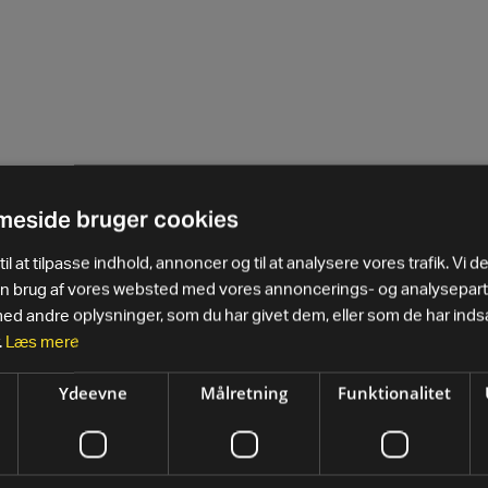
eside bruger cookies
il at tilpasse indhold, annoncer og til at analysere vores trafik. Vi d
in brug af vores websted med vores annoncerings- og analysepar
 andre oplysninger, som du har givet dem, eller som de har indsa
.
Læs mere
TER
SUPPORT
Ydeevne
Målretning
Funktionalitet
rer
Kontakt os
nd
3D Indretnings- &