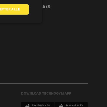
Om Pedan A/S
EPTER ALLE
ym
DOWNLOAD TECHNOGYM APP