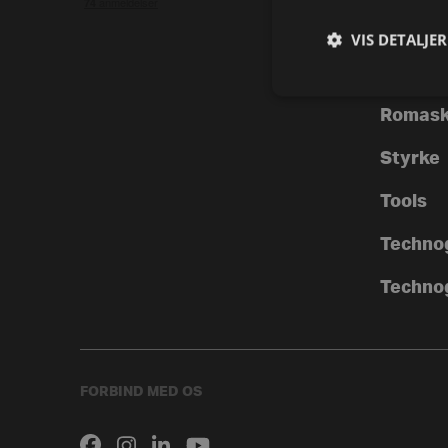
Flexability
Mobilitet og udstrækning
Motion
VIS DETALJER
Free Weights
Motionscykler
Crosstra
Kinesis
Multigyms og kabelstationer
Romask
My
Overkropstrænere
Group Cycle
Styrke
Plate Loaded
Omnia
Tools
Romaskine
Personal
Techno
Styrkemaskiner
Plurima
Tilbehør
Techno
Pure
Trappemaskiner
Skill Line
Tøj og accessories
Selection
FORBIND MED OS
Selection MED