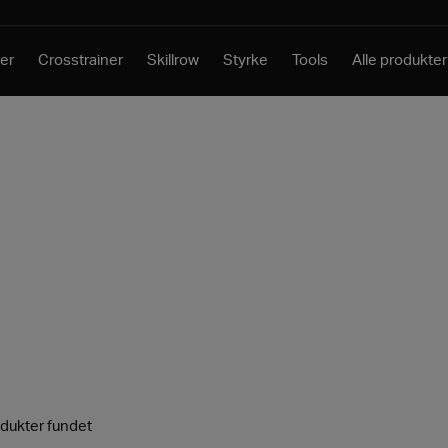
er
Crosstrainer
Skillrow
Styrke
Tools
Alle produkter
dukter fundet